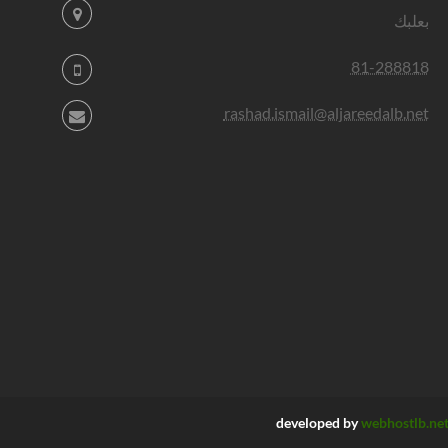
بعلبك
81-288818
rashad.ismail@aljareedalb.net
developed by
webhostlb.ne