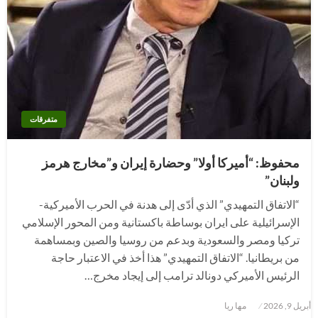
متفرقات
محفوظ: “أميركا أولا” وحضارة إيران و”مخارج هرمز
ولبنان”
“الاتفاق التمهيدي” الذي أدّى إلى هدنة في الحرب الأميركية-
الإسرائيلية على ايران بوساطة باكستانية ومن المحور الإسلامي
تركيا ومصر والسعودية وبدعم من روسيا والصين وبمساهمة
من بريطانيا. “الاتفاق التمهيدي” هذا أخذ في الاعتبار حاجة
الرئيس الأميركي دونالد ترامب إلى إيجاد مخرج…
نُشر
أبريل 9, 2026
مها ريا
في