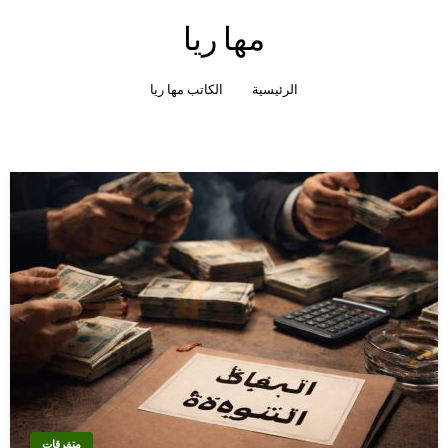
مها ريا
الرئيسية
الكاتب مها ريا
متفرقات