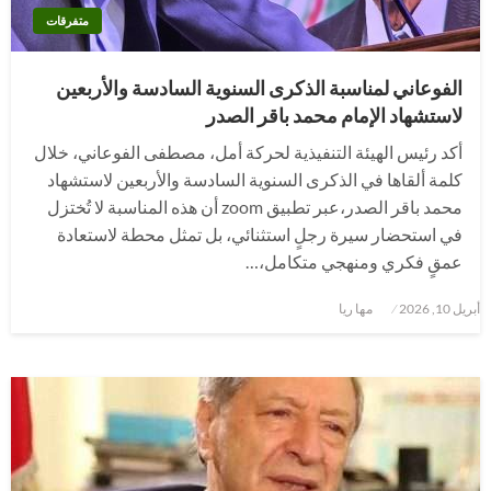
متفرقات
الفوعاني لمناسبة الذكرى السنوية السادسة والأربعين
لاستشهاد الإمام محمد باقر الصدر
أكد رئيس الهيئة التنفيذية لحركة أمل، مصطفى الفوعاني، خلال
كلمة ألقاها في الذكرى السنوية السادسة والأربعين لاستشهاد
محمد باقر الصدر،عبر تطبيق zoom أن هذه المناسبة لا تُختزل
في استحضار سيرة رجلٍ استثنائي، بل تمثل محطة لاستعادة
عمقٍ فكري ومنهجي متكامل،…
نُشر
أبريل 10, 2026
مها ريا
في