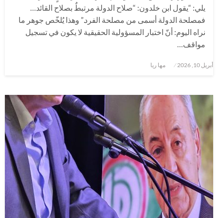
يلي: “يقول ابن خلدون: “صلاح الدولة مرتبطٌ بصلاح القائد…
فمصلحة الدولة أسمى من مصلحة الفرد.” وهذا يُلخّص جوهر ما
نراه اليوم: أنّ اختبار المسؤولية الحقيقية لا يكون في تسجيل
مواقف…
نُشر
أبريل 10, 2026
مها ريا
في