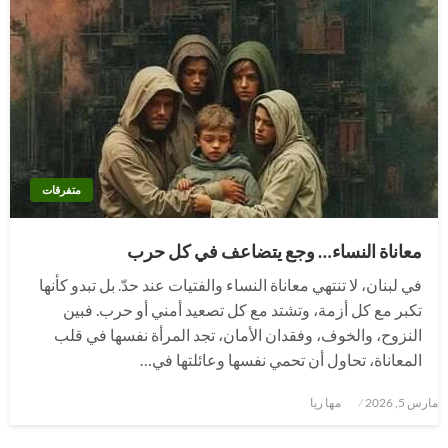
متفرقات
معاناة النساء… وجع يتضاعف في كل حرب
في لبنان، لا تنتهي معاناة النساء والفتيات عند حدّ. بل تبدو كأنها
تكبر مع كل أزمة، وتشتد مع كل تصعيد أمني أو حرب. فبين
النزوح، والخوف، وفقدان الأمان، تجد المرأة نفسها في قلب
المعاناة، تحاول أن تحمي نفسها وعائلتها في…
نُشر
مارس 5, 2026
مها ريا
في