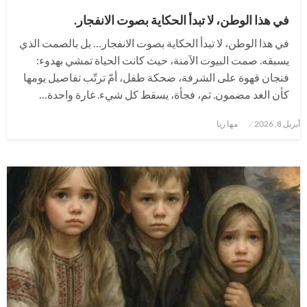
في هذا الوطن، لا تبدأ الحكاية بصوت الانفجار.
في هذا الوطن، لا تبدأ الحكاية بصوت الانفجار… بل بالصمت الذي
يسبقه. صمت البيوت الآمنة، حيث كانت الحياة تمشي بهدوء:
فنجان قهوة على الشرفة، ضحكة طفل، أمّ ترتّب تفاصيل يومها
كأن الغد مضمون. ثم، فجأة، يسقط كل شيء. غارة واحدة…
نُشر
أبريل 8, 2026
مها ريا
في