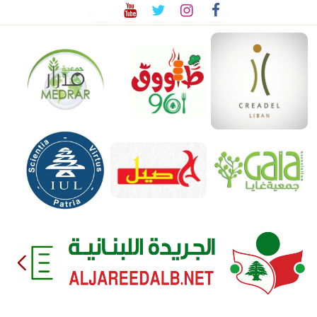
لتخطي
لى
لمحتوى
EEDALB.NET
الجريدة
اللبنانية