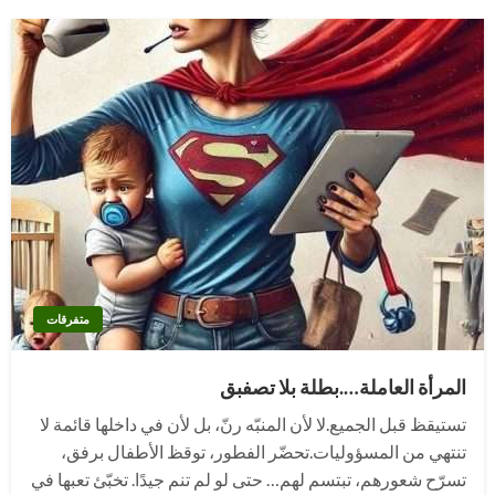
متفرقات
المرأة العاملة….بطلة بلا تصفبق
تستيقظ قبل الجميع.لا لأن المنبّه رنّ، بل لأن في داخلها قائمة لا
تنتهي من المسؤوليات.تحضّر الفطور، توقظ الأطفال برفق،
تسرّح شعورهم، تبتسم لهم… حتى لو لم تنم جيدًا. تخبّئ تعبها في