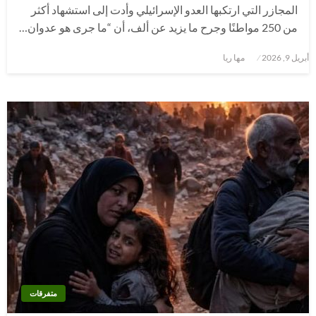
المجازر التي ارتكبها العدو الإسرائيلي وأدت إلى استشهاد أكثر
من 250 مواطنًا وجرح ما يزيد عن ألف، أن “ما جرى هو عدوان…
نُشر
أبريل 9, 2026
مها ريا
في
متفرقات