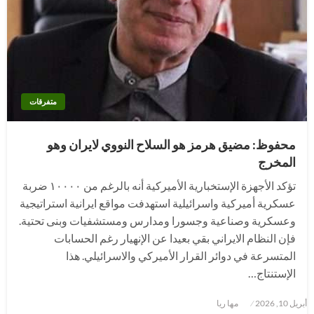
متفرقات
محفوظ: مضيق هرمز هو السلاح النووي لايران وهو
المخرج
تؤكد الأجهزة الإستخبارية الأميركية أنه بالرغم من ١٠٠٠٠ ضربة
عسكرية أميركية واسرائيلية استهدفت مواقع ايرانية استراتيجية
وعسكرية وصناعية وجسورا ومدارس ومستشفيات وبنى تحتية.
فإن النظام الايراني بقي بعيدا عن الإنهيار رغم الحسابات
المتسرعة في دوائر القرار الأميركي والاسرائيلي. هذا
الإستنتاج…
نُشر
أبريل 10, 2026
مها ريا
في