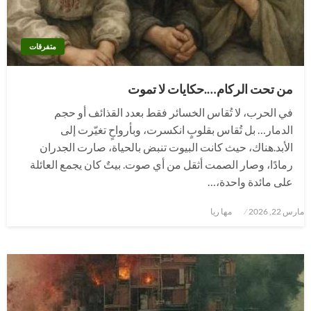
متفرقات
من تحت الركام….حكايات لا تموت
في الحرب، لا تُقاس الخسائر فقط بعدد القذائف أو حجم
الدمار… بل تُقاس بقلوبٍ انكسرت، وبأرواحٍ تغيّرت إلى
الأبد.هناك، حيث كانت البيوت تنبض بالحياة، صارت الجدران
رمادًا، وصار الصمت أثقل من أي صوت. بيتٌ كان يجمع العائلة
على مائدة واحدة،…
نُشر
مارس 22, 2026
مها ريا
في