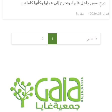
درجٍ صغير داخل قلبها، وتخرج إلى عملها وكأنها كاملة…
نُشر
فبراير 28, 2026
مها ريا
في
تعدد
صفحات
التالي
1
2
المقالات