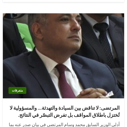
متفرقات
المرتضى: لا تناقض بين السيادة والتهدئة… والمسؤولية لا
تُختزل باطلاق المواقف بل تفرض التبصّر في النتائج.
أدلى الوزير السابق محمد وسام المرتضى في بيانٍ صدر عنه بما