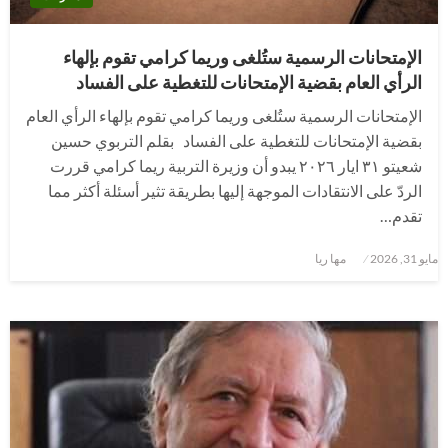
الإمتحانات الرسمية ستُلغى وريما كرامي تقوم بإلهاء
الرأي العام بقضية الإمتحانات للتغطية على الفساد
الإمتحانات الرسمية ستُلغى وريما كرامي تقوم بإلهاء الرأي العام
بقضية الإمتحانات للتغطية على الفساد بقلم التربوي حسين
شعيتو ٣١ ايار ٢٠٢٦ يبدو أن وزيرة التربية ريما كرامي قررت
الردّ على الانتقادات الموجهة إليها بطريقة تثير أسئلة أكثر مما
تقدم…
نُشر
مايو 31, 2026
مها ريا
في