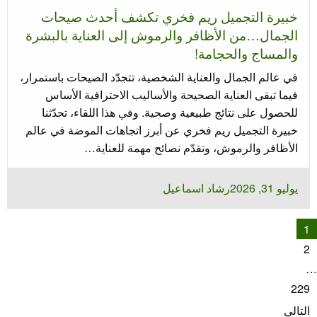
خبيرة التجميل ريم فخري تكشف أحدث صيحات
الجمال…من الأظافر والرموش إلى العناية بالبشرة
والمساج والحجامة!
في عالم الجمال والعناية الشخصية، تتجدّد الصيحات باستمرار،
فيما تبقى العناية الصحيحة والأساليب الاحترافية الأساس
للحصول على نتائج طبيعية وصحية. وفي هذا اللقاء، تحدّثنا
خبيرة التجميل ريم فخري عن أبرز اتجاهات الموضة في عالم
الأظافر والرموش، وتقدّم نصائح مهمة للعناية…
نُشر
يوليو 31, 2026
رشاد اسماعيل
في
عدد
1
فحات
2
لمقالات
…
229
التالي