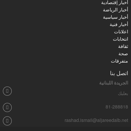
أخبار إقتصادية
أخبار الرياضة
أخبار سياسية
أخبار فنية
اعلانات
انتخابات
ثقافة
صحة
متفرقات
اتصل بنا
الجريدة اللبنانية
بعلبك
81-288818
rashad.ismail@aljareedalb.net