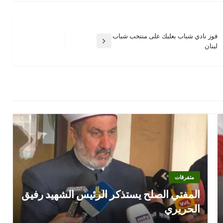
فوز نادي شباب بعلبك على منتخب شباب
المقالة
لبنان
التالية
متفرقات
المفتي الصلح يستذكر الرئيس الشهيد رفيق
الحريري