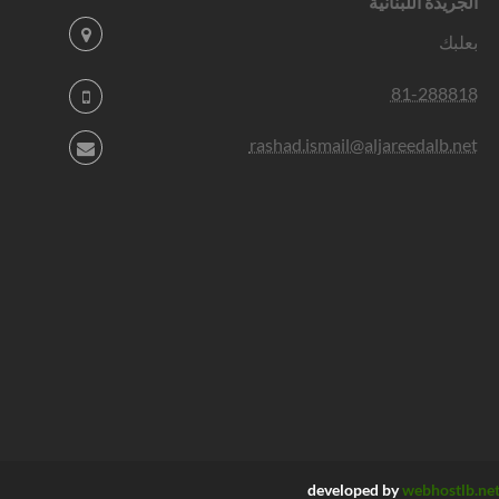
الجريدة اللبنانية
بعلبك
81-288818
rashad.ismail@aljareedalb.net
developed by
webhostlb.ne