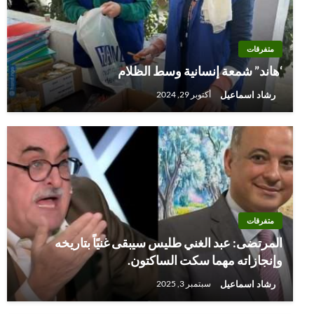
متفرقات
‘هاند” شمعة إنسانية وسط الظلام
رشاد اسماعيل
أكتوبر 29, 2024
متفرقات
المرتضى: عبد الغني طليس سيبقى غنيًاً بتاريخه
وإنجازاته مهما سكت الساكتون.
رشاد اسماعيل
سبتمبر 3, 2025