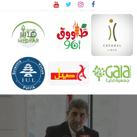
لتخطي
لى
لمحتوى