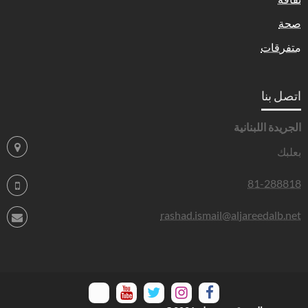
صحة
متفرقات
اتصل بنا
الجريدة اللبنانية
بعلبك
81-288818
rashad.ismail@aljareedalb.net