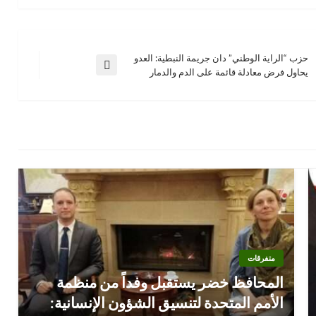
حزب “الراية الوطني” دان جريمة النبطية: العدو
المقالة
يحاول فرض معادلة قائمة على الدم والدمار
التالية
متفرقات
المحافظ خضر يستقبل وفداً من منظمة
الأمم المتحدة لتنسيق الشؤون الإنسانية: