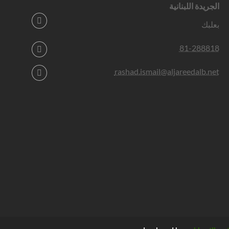
الجريدة اللبنانية
بعلبك
81-288818
rashad.ismail@aljareedalb.net