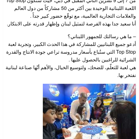
من 7 إلى 9 تشرين الثاني المقبل في دبي، حيث ستكون Top Stop
اللعبة اللبنانية الوحيدة بين أكثر من 50 مشاركاً من دول العالم
والعلامات التجارية العالمية، مع توقّع حضور كبير جداً .
أنا سعيد جدا بهذه الفرصة لتمثيل لبنان وإظهار قدرته على الابتكار.
– ما هي رسالتك للجمهور اللبناني؟
أدعو جميع اللبنانيين للمشاركة في هذا الحدث الكبير، وتجربة لعبة
Top Stop التي ستُباع بأسعار مدروسة تراعي جودة الانتاج والقدرة
الشرائية للراغبين بالحصول عليها .
هي لعبة للتعلّم، للضحك، ولتوسيع الخيال، والأهم أنّها صناعة لبنانية
نفتخر بها.