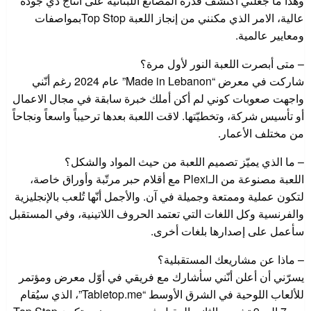
وهذا ما جعلني أكتشف قدرة المصانع اللبنانية على انتاج ذي جودة
عالية، الامر الذي مكنني من إنجاز اللعبة Top Stopبمواصفات
ومعايير عالمية.
– متى أبصرت اللعبة النور لأول مرة؟
شاركت في معرض “Made in Lebanon” عام 2024 رغم أنّني
واجهت صعوبات كوني لم أكن أملك خبرة سابقة في مجال الاعمال
أو تأسيس شركة، وتخطيّتها. لاقت اللعبة بعدها ترحيباً واسعاً ونجاحاً
من مختلف الأعمار.
– ما الذي يميّز تصميم اللعبة من حيث المواد والشكل؟
اللعبة مصنوعة من الـPlexi مع أقلام حبر مرتّبة وأوراق خاصة،
لتكون عملية وممتعة وجميلة في آن. والأجمل أنّها تُلعب بالإنجليزية
والفرنسية وكل اللغات التي تعتمد الحروف اللاتينية، وفي المستقبل
سأعمل على إصدارها بلغات أخرى.
– ماذا عن مشاريعك المستقبلية؟
يسرّني أن أعلن أنّني سأشارك مع فريقي في أوّل معرض ومؤتمر
للألعاب اللوحية في الشرق الأوسط “Tabletop.me”، الذي سيُقام