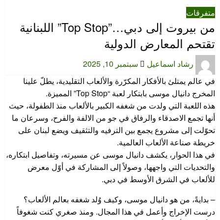
متفرقات
من بيروت إلى دبي…”Top Stop” اللبنانية
تقتحم المعارض الدولية
نُشر
رشاد اسماعيل
سبتمبر 10, 2025
في
في عالم يمتلئ بالأفكار المكرّرة والألعاب التقليدية، يطلّ علينا
المخرج دانيال موسى بابتكار لعبة “Top Stop” المميزة.
هذه اللعبة التي ولدت من شغفه الكبير بالألعاب منذ الطفولة، حيث
أنها تجمع الاصدقاء والرفاق في جو من الالفة والفرح، وسرعان ما
تحوّلت إلى مشروع يجمع بين الترفيه والتثقيف ويضع لبنان على
خريطة صناعة الألعاب العالمية.
في هذا الحوار، يكشف دانيال موسى عن مسيرته، وتفاصيل ابتكاره،
والتحديات التي واجهها، وصولاً إلى المشاركة في أوّل معرض
للألعاب في الشرق الأوسط في دبي.
– بدايةً، من هو دانيال موسى، وكيف وُلد شغفه بعالم الألعاب؟
درست الإخراج وأعمل في هذا المجال. ومنذ صغري كنت شغوفاً