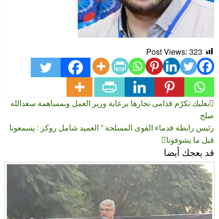
Post Views:
323
تصفّح
المقالة
بعلبك تكرّم قدامى تجارها برعاية وزير العمل وبمساهمة سعدالله
السابقة
صلح
المقالات
المقالة
رئيس رابطة قدماء القوى المسلحة ” العميد شامل روكز : يسمعونا
التالية
قبل ما يشوفونا
قد يعجك أيضا