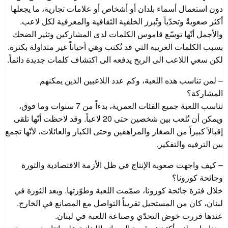
دون استعمال أسماء بلدان أو أشخاص أو علامات تجارية، ما يجعلها
أكثر صعوبةً وتحدّياً وتُبرز الخلفية الثقافية والمعرفية لكل لاعب.
والأجمل أنّها توسّع قاموس الكلمات لدى المشاركين وتثير الضحك
بسبب الكلمات الغريبة التي قد تُكتب وهي أحياناً غير متداولة بكثرة.
لكن سعي اللاعب الى الربح يدفعه الى اكتشاف كلمات جديدة دائماً.
– لمن تناسب هذه اللعبة، وكم عدد اللاعبين الذين يمكنهم
المشاركة؟
تناسب اللعبة جميع الفئات العمرية، بدءاً من 7 سنوات وما فوق،
ويمكن أن تُلعب بين شخصين حتى 20 لاعباً. وقد لاحظت أنّها تلقى
إقبالاً كبيراً من الصغار والمراهقين وحتى الكبار والعائلات، لأنّها تجمع
بين الترفيه والتفكير.
– كيف واجهت صعوبة الإنتاج في ظل الأزمة الاقتصادية والثورة
وجائحة كورونا؟
خلال فترة جائحة كورونا، صمّمت اللعبة وطوّرتها. وبعد الثورة في
لبنان، كان من المستحيل تقريباً التواصل مع المصانع في الخارج.
عندها قررت خوض التحدّي وصناعة اللعبة في لبنان.