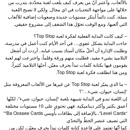
بالألعاب، وأعتبر أنّ من يعرف كيف يلعب لعبة محدّدة، يتدرب من
خلالها على مواجهة التحديات في اي مجال. ولكي لا تصبح اللعبة
مملة، كنت دائماً أبتكر مستويات جديدة وصعوبات إضافية للألعاب
التي ألعبها، ومع الوقت تحوّل هذا الشغف إلى مشروع حقيقي.
– كيف كانت البداية الفعلية لفكرة لعبة Top Stop؟
جاءت البداية بشكل عفوي… في أحد الأيام كنت أعمل في مدرسة،
وطلبت الإدارة أن أحلّ مكان أستاذ بسبب غيابه.. أردت أن أشغل
التلاميذ بشيء مفيد، فطلبت منهم ورقة وقلماً، واخترعت لهم لعبة
يقومون فيها بكتابة كلمات تبدأ بحرف معيّن. أحبّها التلاميذ كثيراً،
ومن هنا انطلقت فكرة لعبة Top Stop.
– ما الذي يميّز لعبة Top Stop عن غيرها من الألعاب المعروفة مثل
“إنسان، حيوان، شيء…”؟
إن اللعبة تبدو في البداية شبيهة بلعبة “إنسان، حيوان، شيء”، لكنّها
أعمق بكثير وأكثر ديناميكية. فهي تحتوي على 10 مستويات مختلفة
“Level Cards”، بالإضافة إلى بطاقات بأّوسي Ba Oossee Cards””
التي تضيف عنصر الحظّ والتحدّي.
كما أنّها تعتمد على قاعدة كتابة كلمات تبدأ بحرف معيّن، لكن من