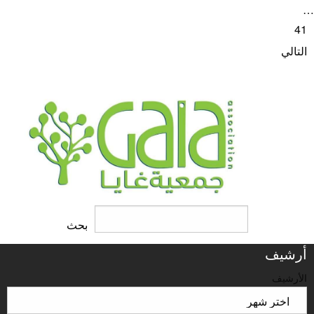
لمقالات
…
41
التالي
البحث
بحث
أرشيف
الأرشيف