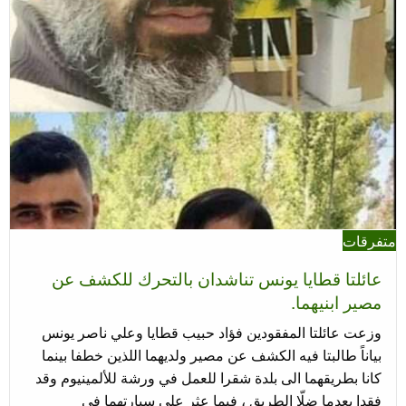
متفرقات
عائلتا قطايا يونس تناشدان بالتحرك للكشف عن
مصير ابنيهما.
وزعت عائلتا المفقودين فؤاد حبيب قطايا وعلي ناصر يونس
بياناً طالبتا فيه الكشف عن مصير ولديهما اللذين خطفا بينما
كانا بطريقهما الى بلدة شقرا للعمل في ورشة للألمينيوم وقد
فقدا بعدما ضلّا الطريق ، فيما عثر على سيارتهما في