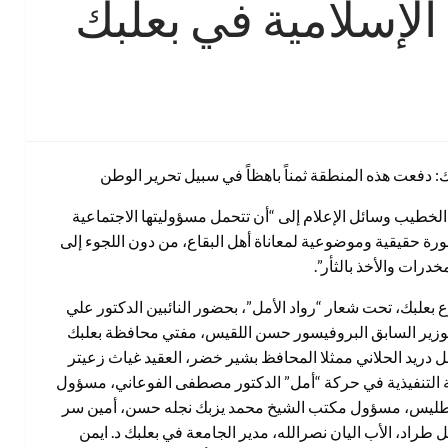
الإسلامية في بعلبك
: دفعت هذه المنطقة ثمناً باهظاً في سبيل تحرير الوطن
لخطيب وسائل الإعلام إلى “أن تتحمل مسؤوليتها الاجتماعية
رة حقيقية وموضوعية لمعاناة أهل البقاع، من دون اللجوء إلى
درات والأخذ بالثأر”.
بعلبك، تحت شعار “رواد الأمل”، بحضور النائبين الدكتور علي
الوزير السابق البروفيسور حسن اللقيس، مفتي محافظة بعلبك
دريد الحلاني ممثلا المحافظ بشير خضر، العقيد غياث زعيتر
يئة التنفيذية في حركة “أمل” الدكتور مصطفى الفوعاني، مسؤول
م طليس، مسؤول مكتب الشيخ محمد يزبك نجله حسن، أمين سر
راد، الأب اليان نصرالله، مدير الجامعة في بعلبك د. ايمن