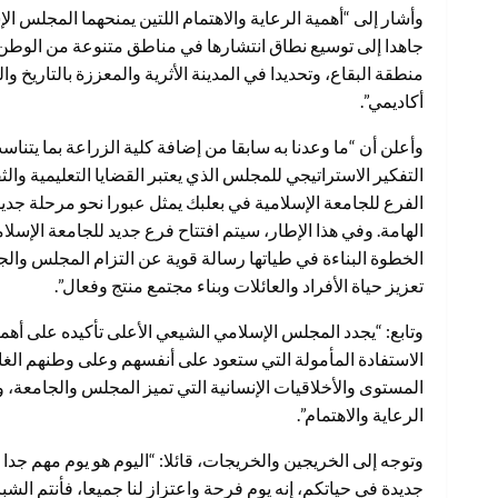
وأشار إلى “أهمية الرعاية والاهتمام اللتين يمنحهما المجلس 
جاهدا إلى توسيع نطاق انتشارها في مناطق متنوعة من الوطن، و
منطقة البقاع، وتحديدا في المدينة الأثرية والمعززة بالتاريخ
أكاديمي”.
وأعلن أن “ما وعدنا به سابقا من إضافة كلية الزراعة بما يتنا
التفكير الاستراتيجي للمجلس الذي يعتبر القضايا التعليمية والث
الفرع للجامعة الإسلامية في بعلبك يمثل عبورا نحو مرحلة جدي
الهامة. وفي هذا الإطار، سيتم افتتاح فرع جديد للجامعة الإس
الخطوة البناءة في طياتها رسالة قوية عن التزام المجلس وا
تعزيز حياة الأفراد والعائلات وبناء مجتمع منتج وفعال”.
وتابع: “يجدد المجلس الإسلامي الشيعي الأعلى تأكيده على أه
الاستفادة المأمولة التي ستعود على أنفسهم وعلى وطنهم الغالي
المستوى والأخلاقيات الإنسانية التي تميز المجلس والجامعة، 
الرعاية والاهتمام”.
وتوجه إلى الخريجين والخريجات، قائلا: “اليوم هو يوم مهم جدا 
جديدة في حياتكم، إنه يوم فرحة واعتزاز لنا جميعا، فأنتم ال