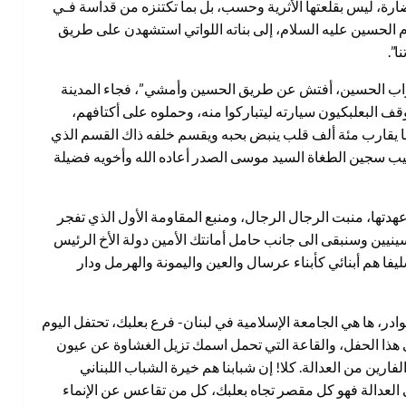
ارة، ليس بقلعتها الأثرية وحسب، بل بما تكتنزه من قداسة فـي
م الحسين عليه السلام، إلى بناته اللواتي استشهدن على طريق
”.
ن تراب الحسين، أفتش عن طريق الحسين وأمشي”، فجاء المدينة
البعلبكيون سيارته ليتباركوا منه، وحملوه على أكتافهم،
يقارب مئة ألف قلب ينبض بحبه ويقسم خلفه ذاك القسم الذي
المغيب سجين الطغاة السيد موسى الصدر أعاده الله وأخويه فضيلة
عهدتها، منبت الرجال الرجال، ومنبع المقاومة الأول الذي تفجر
سينيين وسنبقى الى جانب حامل أمانتك الأمين دولة الأخ الرئيس
شليفا هم أبنائي كأبناء عرسال والعين واليمونة والهرمل ودار
وادر، ها هي الجامعة الإسلامية في لبنان- فرع بعلبك، تحتفل اليوم
هذا الحفل، والقاعة التي تحمل اسمك تزيل الغشاوة عن عيون
ين من العدالة. كلا! إن شبابنا هم خيرة الشباب اللبناني
 العدالة فهو كل مقصر تجاه بعلبك، كل من تقاعس عن الإنماء