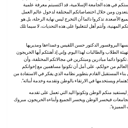
تكم في هذه الجامعة الإسلامية، قد اكتسبتم معرفة علمية
 تستعدون ومن خلال اختصاصاتكم المختلفة لدخول عالم العمل
الأصعدة. تذكروا دائما أن التخرج ليس نهاية الرحلة، بل هو
لمهنية، وأنتم أهل لتتغلبوا على هذه التحديات، لا سيما تلك
رئيسها البروفسور الدكتور حسن اللقيس وعمداءها ومديريها
هيئة الطلاب والطالبات لهذا اليوم. وإني إذ أهنئكم أيها الخريجون
تكونوا دائما مبادرين ومبتكرين في مجالاتكم المختلفة، وأن
والعالم من حولكم، على أمل أن تكونوا مساهمين مع إخوانكم
ناء المستقبل القادم بتطوير نظامه الذي يفكر في الاستفادة من
اهتمام ويستخدمها في الارتقاء بالوطن وتقدمه وخدمة أبنائه”.
 ليستفيد منكم الوطن وتكونوا اليد التي تعمل على تقدمه
 الجامعات فيخسر الوطن ويخسر الجميع وأبناءه الخريجون. مبروك
المميزة”.