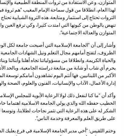
المتوازن، وعن الاستفادة من ثروات المنطقة الطبيعية والإنسانية
لهذا العام، انطلاقا من قول سماحة الإمام المغيب “هم ثروة 
الثروات تحتاج إلى استثمار ومتابعة. هذه الثروة الشبابية تحتاج 
تنهض بالوطن من كبوتها التي امتدت كثيرا، وكي ترفع الغبن وا
المتوازن والعدالة الاجتماعية”.
وأشار إلى أن “الجامعة الإسلامية التي أصبحت جامعة لكل ال
الظروف، لتفتح أمامهم مجال التعلم ونيل الشهادات الجامعية 
والحياة الكريمة. وانطلاقا من مسؤولياتنا تجاه أهلنا وأبنائنا و
يحرم أي شاب أو شابة من متابعة دراسته الجامعية، وبالحد ال
الأكبر من اللبنانيين. فها أنتم اليوم تشاهدون أمامكم توسعة ا
إدارة الأعمال، الآداب والإنسانيات، الفنون والعلوم، الصحة وال
وأكد أن “ما كنا لنفعل ذلك لولا الرعاية الأبوية للمجلس الإ
الخطيب حفظه الله والذي يولي الجامعة الاسلامية اهتماما خاص
الشكر له على هذه الرعاية التي تثمر نجاحات لطلابنا، وتوس
على طريق العلم والمعرفة وخدمة الناس”.
وختم اللقيس: “أخي مدير الجامعة الإسلامية في فرع بعلبك الد