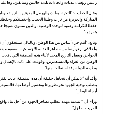
زعيتر. رؤساء بلديات واتحادات بلدية حاليين وسابقين، وفاعلي
وقال الخطيب: “التحية لبعلبك والهرمل المدينتين اللتين تعنونا
المباركة والعزيزة من تراب وطننا الحبيب واحتضنتكم وحفظتموه
حفظا للكرامة وصونا للوحدة الوطنية، والذين تمثلون نسيجا حض
يتفرد به”.
وتابع: “أنتم جزء أساس من هذا الوطن، وبالتالي تستحقون أن 
وأخلاقي، وهو أيضا من مظاهر العدالة الاجتماعية المفقودة بفعل 
الحواجز، ويغفل التاريخ المجيد لأبناء هذه المنطقة التي دفعت
الوطن من الغزاة والمستعمرين، وقوبلت على ذلك بالإهمال والن
وظيفة الدولة وقد استقالت منها”.
وأكد أنه “لا يمكن أن نتجاهل حقيقة أن هذه المنطقة عانت لفتر
يتطلب توجيه الجهود نحو تطويرها وتحسين أوضاعها، فالتنمية
أرجاء الوطن”.
ورأى أن “التنمية مهمة تتطلب تضافر الجهود من أجل بناء واقع 
القريب العاجل”.