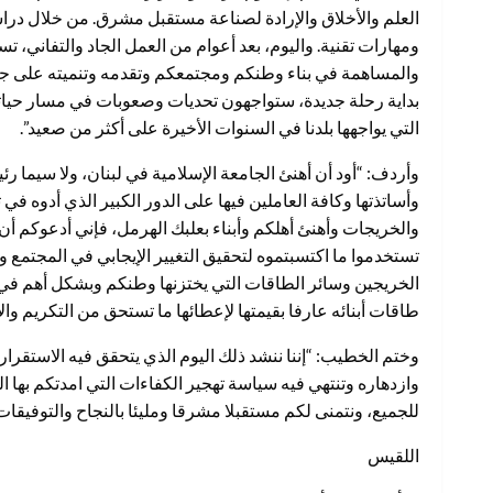
العلم والأخلاق والإرادة لصناعة مستقبل مشرق. من خلال دراس
ومهارات تقنية. واليوم، بعد أعوام من العمل الجاد والتفاني،
والمساهمة في بناء وطنكم ومجتمعكم وتقدمه وتنميته على جميع 
بداية رحلة جديدة، ستواجهون تحديات وصعوبات في مسار حياتكم ا
التي يواجهها بلدنا في السنوات الأخيرة على أكثر من صعيد”.
وأردف: “أود أن أهنئ الجامعة الإسلامية في لبنان، ولا سيما 
وأساتذتها وكافة العاملين فيها على الدور الكبير الذي أدوه في ت
والخريجات وأهنئ أهلكم وأبناء بعلبك الهرمل، فإني أدعوكم أن 
تستخدموا ما اكتسبتموه لتحقيق التغيير الإيجابي في المجتمع 
الخريجين وسائر الطاقات التي يختزنها وطنكم وبشكل أهم في ب
طاقات أبنائه عارفا بقيمتها لإعطائها ما تستحق من التكريم وال
وختم الخطيب: “إننا ننشد ذلك اليوم الذي يتحقق فيه الاستقرار
وازدهاره وتنتهي فيه سياسة تهجير الكفاءات التي امدتكم بها
للجميع، ونتمنى لكم مستقبلا مشرقا ومليئا بالنجاح والتوفيقات 
اللقيس