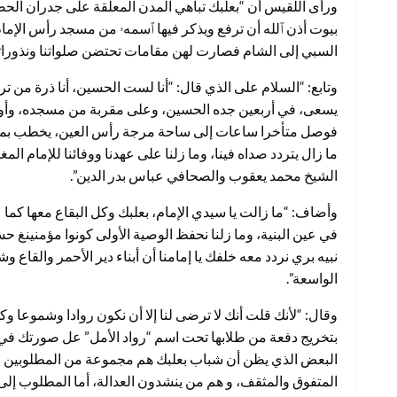
ورأى اللقيس أن “بعلبك تباهي المدن المعلقة على جدران الحض
بيوت أذن ٱلله أن ترفع ويذكر فيها ٱسمهۥ من مسجد رأس الإما
السبي إلى الشام فصارت لهن مقامات تحتضن صلواتنا ونذوراتنا
وتابع: “السلام على الذي قال: “أنا لست الحسين، أنا ذرة م
يسعى، في أربعين جده الحسين، وعلى مقربة من مسجده، وأوقف 
فوصل متأخرا ساعات إلى ساحة مرجة رأس العين، يخطب بما 
ما زال يتردد صداه فينا، وما زلنا على عهدنا ووفائنا للإمام 
الشيخ محمد يعقوب والصحافي عباس بدر الدين”.
وأضاف: “ما زالت يا سيدي الإمام، بعلبك وكل البقاع معها كما 
في عين البنية، وما زلنا نحفظ الوصية الأولى كونوا مؤمنينغ ح
نبيه بري نردد معه خلفك يا إمامنا أن أبناء دير الأحمر والقاع و
الواسعة”.
وقال: “لأنك قلت أنك لا ترضى لنا إلا أن نكون روادا وشموعا وك
بتخريج دفعة من طلابها تحت اسم “رواد الأمل” عل صورتك في 
البعض الذي يظن أن شباب بعلبك هم مجموعة من المطلوبين الفار
المتفوق والمثقف، و هم من ينشدون العدالة، أما المطلوب إلى