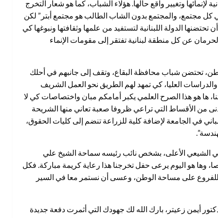
 لإنمائها وتغيير واقع حالها. هؤلاء الشباب، كما هو شعار التخرج
في كل مجتمع، والمجتمع بدون الشاب الطالب هو مجتمع أبتر” لكن
أن تحتضنها الدولة اللبنانية لتستفيد من علمها وثقافتها ونبوغها كي
لحرمان عن كل منطقة لبنانية تفتقر إلى مقومات الإنماء
وطن، تحتضن شباب محافظة البقاع، وتقف إلى جانبهم في أحلك
والدراسات العليا، كي تمهد لهم الطريق نحو العمل الشريف
بناتنا، ها هو هذا الصرح العلمي يكبر أمامكم مبان واختصاصات كي لا
أدنى من الأقساط التي تراعي ظروفا صعبة تعاني منها الشريحة
لمباني في الجامعة لإضافة كلية للزراعة تنضم إلى كليات الحقوق،
هندسة”.
سلامي الشيعي الأعلى، بشخص نائب رئيسه سماحة الشيخ علي
ا، وها هو اليوم يرعى حفل تخرجنا هذا رعاية كريمة مباركة. فكل
عا للفروع على مساحة الوطن، وعسى أن نستمر معا في السير
كتور أيمن زعيتر، بارك الله لك جهودك التي أثمرت دفعة جديدة