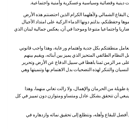
ات دينية وقضائية وسياسية وعسكرية وأمنية واجتماعية.
ن البقاع الشمالي ولأهلهما الكرام الذين احتضنتم هذه الأرض
ا وحفظتكم، بذلتم دونها الدماء الزكية على امتداد الأجيال
اريا واجتماعيا متنوعا وموحدا في آن، يعكس جمالية لبنان الذي
تعامل منطقتكم بكل جدية واهتمام ورعاية، وهذا واجب قانوني
النظام الطائفي المتحيز الذي يميز بين أبنائه، ويقيم بينهم
 على مر الزمن ثمنا باهظا في سبيل الدفاع عن الأرض وتحرير
سيان والتنكر لهذه التضحيات بدل الاهتمام بها وتنميتها وهي
ة طويلة من الحرمان والإهمال، ولا زالت تعاني منهما، وهذا
 ينبغي أن تتحقق بشكل عادل ومتساو ومتوازن دون تمييز في كل
أفضل للبقاع وأهله، ونتطلع إلى تحقيق نمائه وازدهاره في