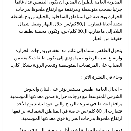
المديرية العامة للطيران المدني ان يكون الطقس غدا، غائما
جزئيا بسحب متوسطة ومرتفعة مع ارتفاع ملحوظ بدرجات
الحرارة وبخاصة في المناطق الساحلية والجبلية ورياح ناشطة
تشتد أحيانا فتقارب ال50كم/س خلال النهار وتصل شمال
البلاد إلى ما يقارب ال80 كلم/س، وتكون محملة بطبقات
خفيفة من الغبار.
يتحول الطقس مساء إلى غائم مع انخفاض بدرجات الحرارة
وارتفاع نسبة الرطوبة مما يؤدي إلى تكون طبقات كثيفة من
الضباب على المرتفعات المتوسطة وتنعدم الرؤية بشكل كلي.
وجاء في النشرة الآتي:
– الحال العامة: طقس مستقر يؤثر على لبنان والحوض
الشرقي للمتوسط مع درجات حرارة ضمن معدلاتها الموسمية
يرافقها نشاط في سرعة الرياح والتي تعود لتشتد يوم الأحد
فتقارب ال 80 كلم/س خاصة في المناطق الشمالية، يرافقها
ارتفاع ملحوظ بدرجات الحرارة فوق معدلاتها الموسمية.
(معدل درجات الحرارة لشهر آذار من صفر إلى 18 درجة).