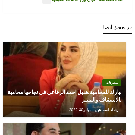
المقالة
التالية
قد يعجك أيضا
متفرقات
نبارك للمحامية هديل احمد الرفاعي في نجاحها محامية
بالاستئناف والتمييز
رشاد اسماعيل
يوليو 30, 2022