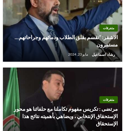
متفرقات
الاشقر: “نقسم بقلق الطلاب ودمائهم وجراحاتهم…
مستمرون
رشاد اسماعيل
مايو 23, 2024
متفرقات
مرتضى : تكريس مفهوم تكاملنا مع حلفائنا هو محور
الإستحقاق الإنتخابي ، ويضاهي بأهميته نتائج هذا
الإستحقاق