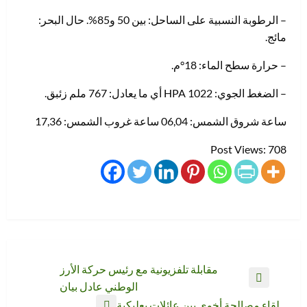
– الرطوبة النسبية على الساحل: بين 50 و85%. حال البحر:
مائج.
– حرارة سطح الماء: 18°م.
– الضغط الجوي: 1022 HPA أي ما يعادل: 767 ملم زئبق.
ساعة شروق الشمس: 06,04 ساعة غروب الشمس: 17,36
Post Views:
708
تصفّح
مقابلة تلفزيونية مع رئيس حركة الأرز
المقالة
الوطني عادل بيان
المقالات
السابقة
لقاء مصالحة أخوي بين عائلات بعلبكية