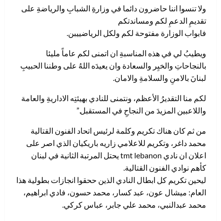
ولا تنسوا اننا حاضرون دائما في وزارةِ الشبابِ والرياضةِ على
تقديمِ الدعمِ لكم ومساندتكم
فابواب الوزارة مفتوحة لكم ولكل الرياضييبن.
ويطيبُ لي في هذه المناسبةِ ان اتمنى لكم عاماً مليئا
بالنجاحاتِ والخيِر والسعادة وان يعيدَه اللهُ على وطننا الحبيبِ
لبنانَ بالامنِ والسلامةِ والامان.
لكم منا التقديرُ الأعظم، ونتمنى للنادي بهيئتِه الاداريةِ والعامة
واللاعبين المزيدَ من النجاحِ في المستقبل.”
من ثم كان هناك تكريم وكلمة لرئيس اتحاد الفنون القتالية
محمد داغر، وتكريم للاعلامي زاريه باريكيان الذي اصر على
اعلان ان نادي tmt lebanon يحتل المرتبة الثانية في لبنان
كأهم نوادي الفنون القتالية.
ليحين تكريم كل ابطال النادي الذين ححقوا انجازات بطولية هذا
العام: ميشال عون، عبد كسار، محمد حسون، فادي ابراهيم،
محمد عبدالنبي، محمد علي جابر، عباس كركي.