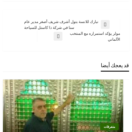
تصفّح
نبارك للانسة بتول أشرف شريف أصغر مدير عام
المقالة
سنا في شركة ذا كاستل للسياحة
المقالات
السابقة
مولر يؤكد استمراره مع المنتخب
المقالة
الألماني
التالية
قد يعجك أيضا
متفرقات