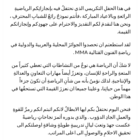
في هذا الحفلِ التكريمي الذي نحتفلُ فيه بإنجازاتِكم الرياضيةِ
الرائعةِ وبالاعياد المباركة ،فأنتم نموذجٌ رائعٌ للشبابِ المحترفِ ،
ونحن هنا لنقدمَ لكم التقديرَ والاحترام على جهودِكم وإنجازاتكم
القيمة.
لقد استطعتم ان تحصدوا الجوائزَ المحليةَ والعربيةَ والدوليةَ في
رياضةِ الفنون القتالية MMA .
لا شكَ أن الرياضةَ هي نوعٌ من النشاطاتِ التي تعطي كثيراً من
المتعةِ والراحةِ للإنسان، وتعززُ أيضاً مهاراتِ التعاونِ والعدالةِ
والإنتاجيةِ. لذلك نؤمنُ بأنه من شأنِ الرياضةِ أن تكونَ جزءاً
مهماً من حياتِنا، وعلينا جميعا ان نعززَ القيمةَ التي تستحقُها في
هذا الوطن.
فنحن اليوم نحتفلُ بكم ايها الابطالُ لانكم اثبتم انكم رمزٌ للقوةِ
والعملِ الجادِ الدؤوب . والذي بدوره أثمرَ نجاحاتٍ رياضيةً
عكست جهدَ وتعبَ ليالٍ تدريبيةٍ طويلةٍ وشاقةٍ اوصلتكم الى
تحقيقِ الاحلامِ والوصولِ الى اعلى المراتب.