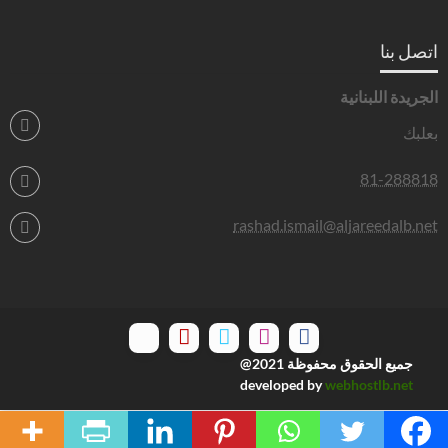
اتصل بنا
الجريدة اللبنانية
بعلبك
81-288818
rashad.ismail@aljareedalb.net
جميع الحقوق محفوظة 2021@
developed by
webhostlb.net