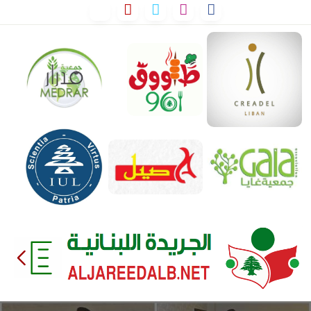
لتخطي
لى
لمحتوى
EEDALB.NET
الجريدة
اللبنانية