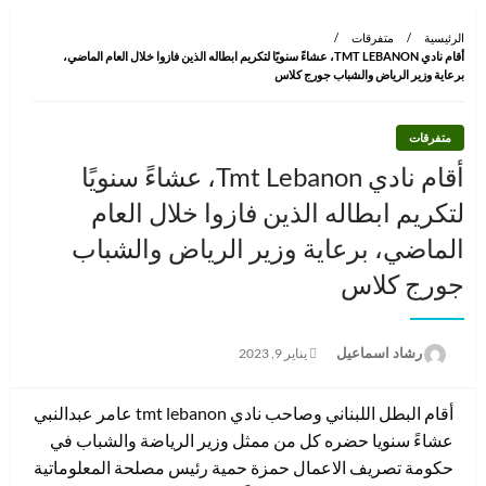
الرئيسية
متفرقات
أقام نادي TMT LEBANON، عشاءً سنويًا لتكريم ابطاله الذين فازوا خلال العام الماضي،
برعاية وزير الرياض والشباب جورج كلاس
متفرقات
أقام نادي Tmt Lebanon، عشاءً سنويًا
لتكريم ابطاله الذين فازوا خلال العام
الماضي، برعاية وزير الرياض والشباب
جورج كلاس
نُشر
رشاد اسماعيل
يناير 9, 2023
في
أقام البطل اللبناني وصاحب نادي tmt lebanon عامر عبدالنبي
عشاءً سنويا حضره كل من ممثل وزير الرياضة والشباب في
حكومة تصريف الاعمال حمزة حمية رئيس مصلحة المعلوماتية