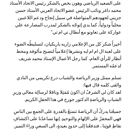
على الصعيد الرياضي وهون بخص بالشكر رئيس الاتحاد الأستاذ
محمد داغر ونائب الرئيس عضو الاتحاد العربي الأستاذ حسن
جزيني لجهودهم المتواصلة في سبيل إنجاح ودعم اللاعبين
محلياً ودولياً، كما بدي إتوجّه بالشكر لمدرب المصارعة علي
عواركة على تعاونو مع أبطال تي ام تي”
أخيراً شكر كل من الإعلامي زاريه باريكيان، لتسليطُه الضوء
على لعبة ال ام ام ايه ونشرها إعلامياً لتصبح مألوفة ومحط
أنظار للرأي العام، كما رجل الأعمال الإستاذ محمد شريف
لدعمُه المستمر.
تسلم ممثل وزير الرياضة والشباب درع تكريمي من النادي
والقى كلمه قال فيها:
لقد كان لي الشرفُ ان اكونَ مُمَثِلا وناقلا لرسالِة معالي وزيرِ
الشبابِ والرياضةِ الدكتور جورج في هذا الحفلِ الكريم.
جميعُنا يدركُ أن الرياضةَ تتمتعُ بالقدرةِ على الجمعِ بين الناسِ
فهي المحفزُ على الإلهامِ والتوحيدِ. إنها تساعدُنا على اكتشافِ
نقاطِ قوتِنا ، فتدفعُنا إلى حدودٍ بعيدةٍ، الى السعيِ وراءَ التميز.