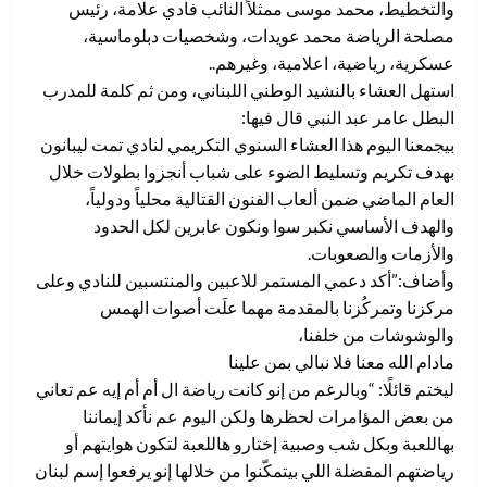
والتخطيط، محمد موسى ممثلاً النائب فادي علامة، رئيس
مصلحة الرياضة محمد عويدات، وشخصيات دبلوماسية،
عسكرية، رياضية، اعلامية، وغيرهم..
استهل العشاء بالنشيد الوطني اللبناني، ومن ثم كلمة للمدرب
البطل عامر عبد النبي قال فيها:
بيجمعنا اليوم هذا العشاء السنوي التكريمي لنادي تمت ليبانون
بهدف تكريم وتسليط الضوء على شباب أنجزوا بطولات خلال
العام الماضي ضمن ألعاب الفنون القتالية محلياً ودولياً،
والهدف الأساسي نكبر سوا ونكون عابرين لكل الحدود
والأزمات والصعوبات.
وأضاف:”أكد دعمي المستمر للاعبين والمنتسبين للنادي وعلى
مركزنا وتمركُزنا بالمقدمة مهما علَت أصوات الهمس
والوشوشات من خلفنا،
مادام الله معنا فلا نبالي بمن علينا
ليختم قائلًا: “وبالرغم من إنو كانت رياضة ال أم أم إيه عم تعاني
من بعض المؤامرات لحظرها ولكن اليوم عم نأكد إيماننا
بهاللعبة وبكل شب وصبية إختارو هاللعبة لتكون هوايتهم أو
رياضتهم المفضلة اللي بيتمكّنوا من خلالها إنو يرفعوا إسم لبنان