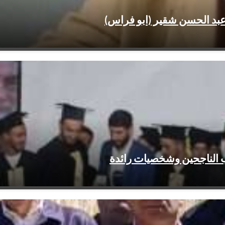
عبد الحسن شقير (ابو فراس)
ب الناجحين وشخصيات رائدة