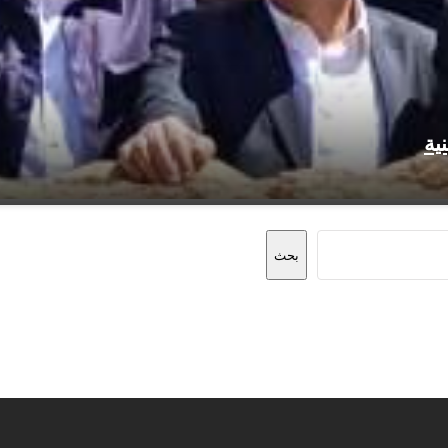
ية
بحث