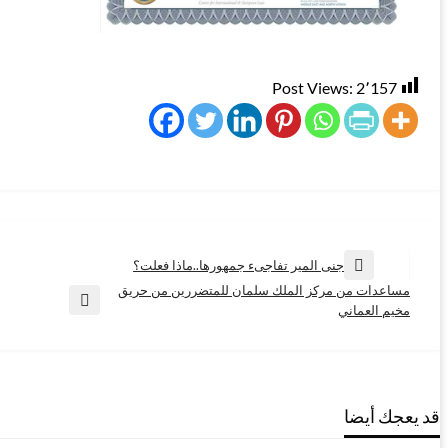
Post Views:
2٬157
تصفّح
جنى المير تفاجىء جمهورها..ماذا فعلت؟
المقالة
مساعدات من مركز الملك سلمان للمتضررين من حريق
السابقة
المقالات
المقالة
مخيم العماني
التالية
قد يعجك أيضا