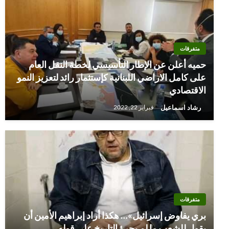
متفرقات
حميه أعلن عن الإطار التأسيسي لخطة النقل العام
على كامل الاراضي اللبنانية كإستثمار رائد لتعزيز النمو
الاقتصادي
رشاد اسماعيل
فبراير 22, 2022
متفرقات
بري يفاوض إسرائيل»… هكذا أراد إبراهيم الأمين أن
يقول للشعب ما لم يجرؤ التاريخ على قوله