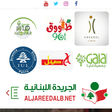
لتخطي
لى
لمحتوى
EEDALB.NET
الجريدة
اللبنانية