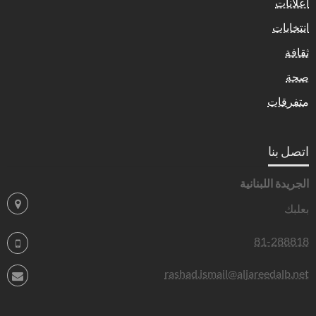
اعلانات
انتخابات
ثقافة
صحة
متفرقات
اتصل بنا
الجريدة اللبنانية
بعلبك
81-288818
rashad.ismail@aljareedalb.net