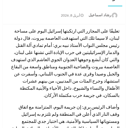
نُشر
رشاد اسماعيل
أبريل 8, 2026
في
تعليقًا على المجازر التي ارتكبتها إسرائيل اليوم على مساحة
لبنان، لا سيما تلك التي استهدفت العاصمة بيروت، قال دولة
رئيس مجلس النواب الأستاذ نبيه بري: أمام تمادي آلة القتل
والدمار الإسرائيليتين في حرب الإبادة التي تشنها على لبنان،
والتي كان أبشع وجوهها العدوان الجوي الغاشم الذي استهدف
العاصمة بيروت والضاحية الجنوبية ومناطق واسعة من البقاع
والجبل وصيدا وقرى عدة في الجنوب اللبناني، وأسفرت عن
استشهاد وجرح المئات من المدنيين، من بينهم عشرات
الأطفال والنساء والشيوخ، داخل الأحياء والأبنية المكتظة
بالسكان، في جريمة حرب مكتملة الأركان.
وأضاف الرئيس بري: إن جريمة اليوم، المتزامنة مع اتفاق
وقف النار الذي أُعلن في المنطقة ولم تلتزم به إسرائيل
ومستوياتها السياسية والأمنية، هي اختبار جدي للمجتمع