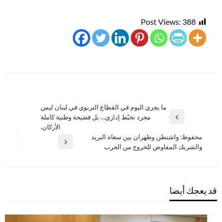
Post Views:
388
تصفّح
ما يجري اليوم في القطاع التربوي في لبنان ليس
مجرد تخبّط إداري… بل فضيحة وطنية كاملة
المقالات
المقالة
الأركان.
السابقة
محفوظ: واشنطن وطهران بين سعاة البريد
المقالة
والشريك المفاوض للخروج من الحرب
التالية
قد يعجك أيضا