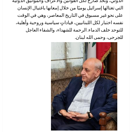
الدولي، وتحدٍّ صارخ لكل القوانين والأعراف والمواثيق الدولية
التي تغتالها إسرائيل يوميًا من خلال إمعانها باغتيال الإنسان
على نحو غير مسبوق في التاريخ المعاصر، وهي في الوقت
نفسه اختبار لكل اللبنانيين، قياداتٍ سياسية وروحية وأهلية،
للتوحد خلف الدماء. الرحمة للشهداء، والشفاء العاجل
للجرحى، وحمى الله لبنان.