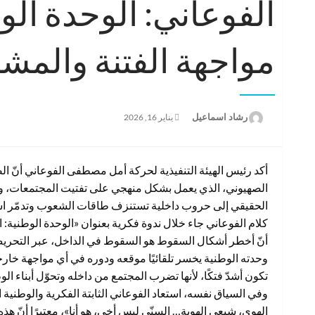
الفوعاني: الوحدة ال
مواجهة الفتنة والمش
نُشر
رشاد اسماعيل
يناير 16, 2026
في
أكد رئيس الهيئة التنفيذية لحركة أمل مصطفى الفوعاني أنّ ال
الصهيوني، الذي يعمل بشكل منهجي على تفتيت المجتمعات، وض
الحقيقي إلى حروب داخلية تستنزف طاقات الشعوب وتدمّر اس
كلام الفوعاني جاء خلال ندوة فكرية بعنوان «الوحدة الوطنية:
أنّ أخطر أشكال السقوط هو السقوط في الداخل، عبر التحريض 
وحدته الوطنية يخسر تلقائيًا موقعه ودوره في أي مواجهة خارجية.
تكون أشدّ فتكًا، لأنها تضرب المجتمع من داخله وتحوّل أبناء ا
وفي السياق نفسه، استعاد الفوعاني الثابتة الفكرية والوطنية ال
الهوى، شيعي الهوية… السنّي ليس أخي، هو أنا»، معتبرًا أنّ هذ