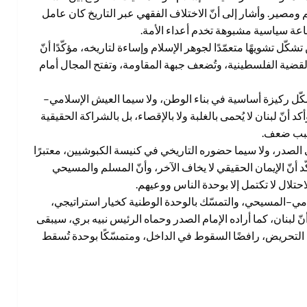
ومصير. وأشار إلى أنّ الاختلاف الفقهي عبر التاريخ كان عامل
عة سياسية مشبوهة تخدم أعداء الأمة.
ل تشويهًا متعمّدًا لجوهر الإسلام وإساءة لتاريخه، مؤكّدًا أنّ
لقضية الفلسطينية، وتُضعف جبهة المقاومة، وتفتح المجال أمام
ّل ركيزة أساسية في بناء الوطن، ولا سيما العيش الإسلامي–
نّ لبنان لا يُحمى بالغلبة ولا بالإقصاء، بل بالشراكة الحقيقية
ا سبب ضعف.
الصدر، ولا سيما حضوره التاريخي في كنيسة الكبوشيين، معتبرًا
ّد أنّ الإيمان الحقيقي لا يخاف الآخر، وأنّ المسلم والمسيحي
تلال لا تكتمل إلا بوحدة الناس ووعيهم.
لامي–المسيحي، والتمسّك بالوحدة الوطنية كخيار استراتيجي،
أنّ لبنان، كما أراده الإمام الصدر وحماه الرئيس نبيه بري، سيبقى
التحريض، رافضًا السقوط في الداخل، ومتمسّكًا بوحدة تُسقط