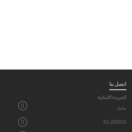
اتصل بنا
الجريدة اللبنانية
بعلبك
81-288818