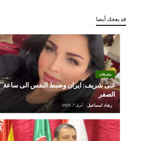
المقالات
قد يعجك أيضا
متفرقات
غنى شريف: ايران وضبط النفس الى ساعة
الصفر
رشاد اسماعيل
أبريل 7, 2025