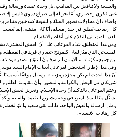
والشيعة ولا تناقض بين المذاهب، بل وحدة عقيدة ورسالة وقيم 
غنى فكري وحضاري، أمّا تحويله إلى صراع دموي فليس إلا صنا
وأضاف أنّ محاولات تصوير السنّة والشيعة كمذهبين متناحرين تشكّ
كل رصاصة تُطلق في صدر مسلم، أيًا كان مذهبه، إنما تُصيب ا
العدو الصهيوني للتقدّم على أنقاض الانقسام.
ومن هذا المنطلق، شدّد الفوعاني على أنّ العيش المشترك يشك
المسيحي الذي ميّز لبنان كنموذج حضاري فريد في المنطقة. وأكد أ
بين جميع مكوّناته، وبالإيمان الراسخ بأنّ التنوّع مصدر قوة ل
وفي هذا الإطار، استحضر الفوعاني أدبيات الإمام السيد موسى 
أنّ هذا الحدث لم يكن مجرّد رمزية عابرة، بل موقفًا تأسيسيًا أك
شريكان في الوطن والكرامة والمصير، وأنّ مقاومة الظلم والاح
وختم الفوعاني بالتأكيد أنّ وحدة الإسلام، وتعزيز العيش الإس
تشكّل معًا السدّ المنيع في وجه مشاريع التفتيت والفتنة. وأكد 
وطن الرسالة والعيش الواحد، طالما بقي شعبه واعيًا لخطورة 
كل رهانات الانقسام.