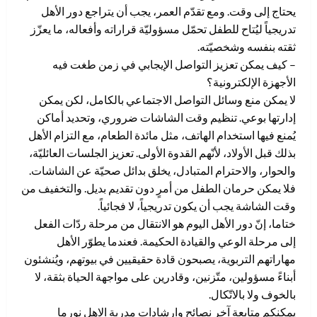
يحتاج إلى وقت. ومع تقدّم العمر، يجب أن يتراجع دور الأهل
تدريجياً ليُتاح للطفل تحمّل مسؤوليّة قراراته وأفعاله، ما يعزّز
ثقته بنفسه وشخصيّته.
– كيف يمكن تعزيز التواصل الإيجابي في زمن طغت فيه
الأجهزة الإلكترونية؟
لا يمكن منع وسائل التواصل الاجتماعي بالكامل، لكن يمكن
إدارتها بوعي. تنظيم وقت الشاشات ضروري، وتحديد أماكن
يُمنع فيها استخدام الهاتف، مثل مائدة الطعام، مع التزام الأهل
بذلك قبل الأولاد، لأنّهم القدوة الأولى. تعزيز الجلسات العائليّة،
والحوار، والاحترام المتبادل، يخلق بدائل صحيّة عن الشاشات.
فلا يمكن حرمان الطفل من أمرٍ دون تقديم بديل. والتخفيف من
وقت الشاشة يجب أن يكون تدريجياً، لا فجائياً.
ختاما، إنّ دور الأهل اليوم هو الانتقال من مرحلة ردّات الفعل
إلى مرحلة الوعي والقيادة الحكيمة. فعندما يطوّر الأهل
مهاراتهم التربوية، يصبحون قادة حقيقيين في بيوتهم، ويُنشئون
أبناءً مسؤولين، متّزنين، وقادرين على مواجهة الحياة بثقة، لا
بالخوف ولا بالاتّكال.
يمكنكم متابعة آخر نصائح وارشادات مدربة الاهل نورما