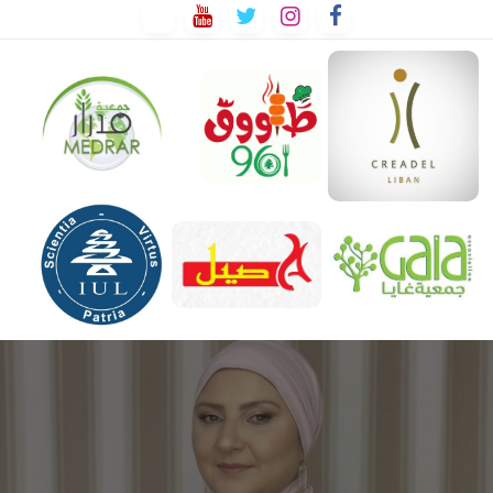
لتخطي
لى
لمحتوى