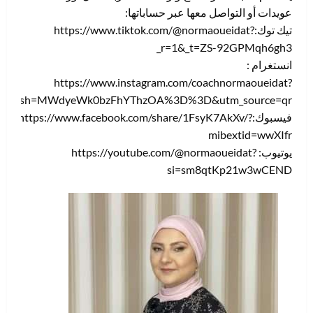
عويدات أو التواصل معها عبر حساباتها:
تيك توك:https://www.tiktok.com/@normaoueidat?
_r=1&_t=ZS-92GPMqh6gh3
انستغرام :
https://www.instagram.com/coachnormaoueidat?
igsh=MWdyeWk0bzFhYThzOA%3D%3D&utm_source=qr
فيسبوك:https://www.facebook.com/share/1FsyK7AkXv/?
mibextid=wwXIfr
يوتيوب: https://youtube.com/@normaoueidat?
si=sm8qtKp21w3wCEND