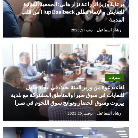
برعاية وزير الزراعة نزار هاني: الجمعية اللبنانية
للتعايش والإنماء تطلق Hup Baalbeck من قلب
المدينة
رشاد اسماعيل
يونيو 27, 2025
متفرقات
لقاء بدعوة من وزير البيئة بحث في ايجاد حلول
للنفايات في سوق صبرا والمناطق المشتركة مع بلدية
بيروت وسوق الخضار ونواتج سوق اللحوم في صبرا
رشاد اسماعيل
نوفمبر 25, 2021