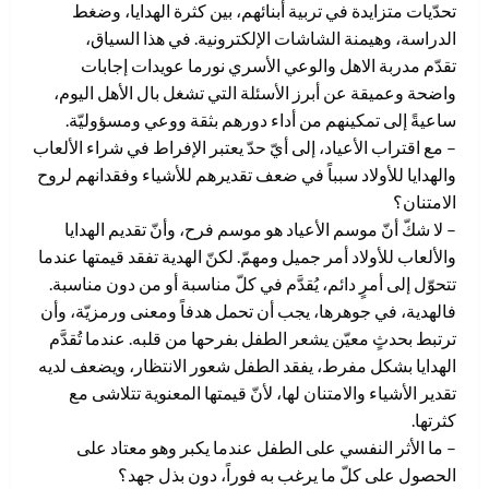
تحدّيات متزايدة في تربية أبنائهم، بين كثرة الهدايا، وضغط
الدراسة، وهيمنة الشاشات الإلكترونية. في هذا السياق،
تقدّم مدربة الاهل والوعي الأسري نورما عويدات إجابات
واضحة وعميقة عن أبرز الأسئلة التي تشغل بال الأهل اليوم،
ساعيةً إلى تمكينهم من أداء دورهم بثقة ووعي ومسؤوليّة.
– مع اقتراب الأعياد، إلى أيّ حدّ يعتبر الإفراط في شراء الألعاب
والهدايا للأولاد سبباً في ضعف تقديرهم للأشياء وفقدانهم لروح
الامتنان؟
– لا شكّ أنّ موسم الأعياد هو موسم فرح، وأنّ تقديم الهدايا
والألعاب للأولاد أمر جميل ومهمّ. لكنّ الهدية تفقد قيمتها عندما
تتحوّل إلى أمرٍ دائم، يُقدَّم في كلّ مناسبة أو من دون مناسبة.
فالهدية، في جوهرها، يجب أن تحمل هدفاً ومعنى ورمزيّة، وأن
ترتبط بحدثٍ معيّن يشعر الطفل بفرحها من قلبه. عندما تُقدَّم
الهدايا بشكل مفرط، يفقد الطفل شعور الانتظار، ويضعف لديه
تقدير الأشياء والامتنان لها، لأنّ قيمتها المعنوية تتلاشى مع
كثرتها.
– ما الأثر النفسي على الطفل عندما يكبر وهو معتاد على
الحصول على كلّ ما يرغب به فوراً، دون بذل جهد؟