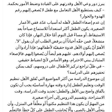
يبرز دور وعي الأهل وقدرتهم على القيادة وضبط الأمور بحكمة.
– كيف يستطيع الأهل التعامل مع طفل لا يُصغي إليهم رغم
الهدوء والحوار؟
إن عدم إصغاء الطفل لأهله له أسباب عدّة. ففي الأعمار
الصغيرة، يكون الطفل أكثر استعداداً للاستماع صباحاً بعد
الاستيقاظ، أو مساءً قبل النوم. أمّا خلال النهار، فإذا كان
منشغلاً، فمن حقّه أحياناً أن يرفض الطلب اي أن يقول “لا”.
الأهمّ أنّ يكون الأهل قدوة حقيقيّة لأطفالهم؛ فإذا أرادوا أن
يُصغي إليهم أولادهم، عليهم هم أيضاً أن يُصغوا إليهم. فالإصغاء
المتبادل يبني الاحترام، وهو الأساس لأيّ انضباط حقيقي.
– في ظلّ تراجع تركيز الأطفال على دروسهم، كيف يمكن
تحفيزهم على الدراسة؟
إن موضوع الدراسة من أكثر المواضيع التي تُقلق الأهل. تنظيم
الوقت وتعليم الطفل إدارة وقته مهارة أساسيّة يجب أن تكون
باتّفاق واضح بين الأهل والطفل: تحديد وقت الدراسة، وقت
الاستراحة، وتقسيم الدروس إلى أجزاء صغيرة.
من المهمّ أن يكون هذا التنظيم مكتوباً أو معلّقاً في المنزل، وأن
يتحلّى الأهل بالصبر، وألّا يُحاسَب الطفل على كلّ خطأ. فالتعلّم