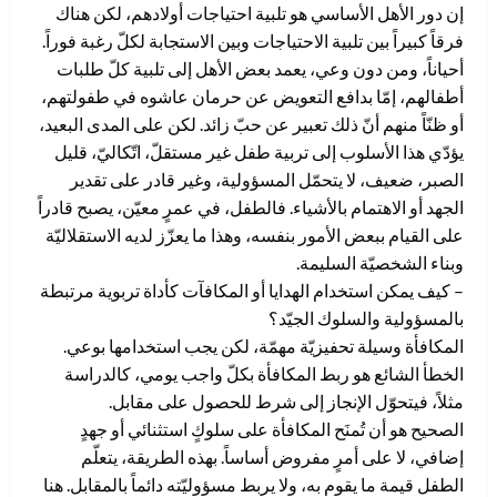
إن دور الأهل الأساسي هو تلبية احتياجات أولادهم، لكن هناك
فرقاً كبيراً بين تلبية الاحتياجات وبين الاستجابة لكلّ رغبة فوراً.
أحياناً، ومن دون وعي، يعمد بعض الأهل إلى تلبية كلّ طلبات
أطفالهم، إمّا بدافع التعويض عن حرمان عاشوه في طفولتهم،
أو ظنّاً منهم أنّ ذلك تعبير عن حبّ زائد. لكن على المدى البعيد،
يؤدّي هذا الأسلوب إلى تربية طفل غير مستقلّ، اتّكاليّ، قليل
الصبر، ضعيف، لا يتحمّل المسؤولية، وغير قادر على تقدير
الجهد أو الاهتمام بالأشياء. فالطفل، في عمرٍ معيّن، يصبح قادراً
على القيام ببعض الأمور بنفسه، وهذا ما يعزّز لديه الاستقلاليّة
وبناء الشخصيّة السليمة.
– كيف يمكن استخدام الهدايا أو المكافآت كأداة تربوية مرتبطة
بالمسؤولية والسلوك الجيّد؟
المكافأة وسيلة تحفيزيّة مهمّة، لكن يجب استخدامها بوعي.
الخطأ الشائع هو ربط المكافأة بكلّ واجب يومي، كالدراسة
مثلاً، فيتحوّل الإنجاز إلى شرط للحصول على مقابل.
الصحيح هو أن تُمنَح المكافأة على سلوكٍ استثنائي أو جهدٍ
إضافي، لا على أمرٍ مفروض أساساً. بهذه الطريقة، يتعلّم
الطفل قيمة ما يقوم به، ولا يربط مسؤوليّته دائماً بالمقابل. هنا