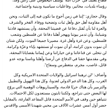
رؤساء بلديات، مخاتير، وفاعليات سياسية ودينية واجتماعية.
وقال حجازي: “إننا في زمن أحوج ما نكون فيه إلى الثبات، ونحن
أهل مقاومة أهل حق وأهل ثبات وتضحية ووفاء. الفخر والشرف
والعزة لنا بأن نُقتل دفاعا عن قضيتنا المحقة، وأن يستشهد قادتنا
وشبابنا، وأن تدمر بيوتنا ويهجر أهلنا دفاعا عن فلسطين وشعب
فلسطين، وعن غزة وأهل غزة. مصيرنا جميعا الموت، ولكن شتان
أن نموت بدون كرامة، أو أن نموت أو نستشهد بإباء وعزّة وكرامة.
لن نتخلى عن قناعاتنا وعن خياراتنا وعن إيماننا بقضايانا المحقة،
وفي مقدمتها حقنا في الدفاع عن أرضنا وأهلنا وناسنا بوجه عدو
قاتل، غاصب، مجرم، متغطرس وسفاح”.
وأضاف: “لن ترهبنا اسرائيل والولايات المتحدة الامريكية وكل
الغرب، وكل هذا الدعم الدولي لعدونا، وكل هذا التهويل والتطبيل
والتزمير بأن هناك حربًا قادمة، والسيناريوهات الوهمية التي يروّج
لها البعض حتى نتراجع، ولكننا ثابتون مستعدون لكل الاحتمالات.
نتنياهو حين وقف في الأمم المتحدة قاتل المقاعد الفارغة، بالمقابل،
حضر أول أمس عشرات الآلاف من محبي شهيدنا الأسمى والاقدس