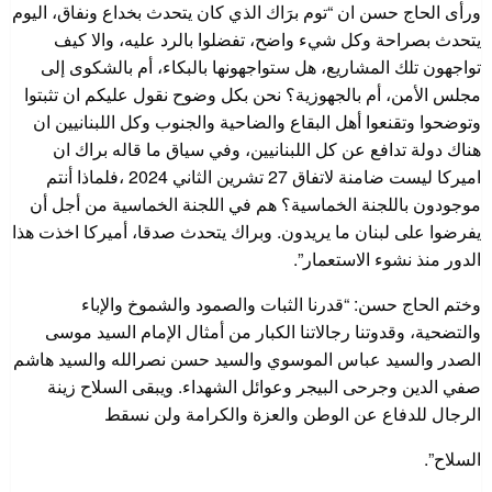
ورأى الحاج حسن ان “توم برَاك الذي كان يتحدث بخداع ونفاق، اليوم
يتحدث بصراحة وكل شيء واضح، تفضلوا بالرد عليه، والا كيف
تواجهون تلك المشاريع، هل ستواجهونها بالبكاء، أم بالشكوى إلى
مجلس الأمن، أم بالجهوزية؟ نحن بكل وضوح نقول عليكم ان تثبتوا
وتوضحوا وتقنعوا أهل البقاع والضاحية والجنوب وكل اللبنانيين ان
هناك دولة تدافع عن كل اللبنانيين، وفي سياق ما قاله براك ان
اميركا ليست ضامنة لاتفاق 27 تشرين الثاني 2024 ،فلماذا أنتم
موجودون باللجنة الخماسية؟ هم في اللجنة الخماسية من أجل أن
يفرضوا على لبنان ما يريدون. وبراك يتحدث صدقا، أميركا اخذت هذا
الدور منذ نشوء الاستعمار”.
وختم الحاج حسن: “قدرنا الثبات والصمود والشموخ والإباء
والتضحية، وقدوتنا رجالاتنا الكبار من أمثال الإمام السيد موسى
الصدر والسيد عباس الموسوي والسيد حسن نصرالله والسيد هاشم
صفي الدين وجرحى البيجر وعوائل الشهداء. ويبقى السلاح زينة
الرجال للدفاع عن الوطن والعزة والكرامة ولن نسقط
السلاح”.