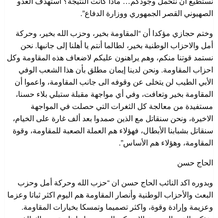
نستطيع ان نتحمل وجودكم… ماذا كانت النتيجة؟ استهدف العدو
الصهيوني القصر الجمهوري ووزارة الدفاع”.
وختم حجازي مؤكدا أن “المقاومة بخير، وحزب الله بخير، وحركة
أمل والاحزاب الوطنية بخير، لطالما أنتم يا أهلنا إلى جانبها. نحن
نستمد قوتنا منكم، وهم يراهنون عليكم لاضعاف هذه المقاومة وكل
احزاب المقاومة. ونحن لدينا إيمان مطلق بأن هذا الشعب الوفي
الأبي الطيب لن يتخلى عن وقوفه الى جانب المقاومة، واعموا أن
المقاومة بخير وتعافت، وفي أي مواجهة مقبلة ستبلي بلاء حسنا،
مستفيدة من معالجة كل الثغرات التي حصلت في المواجهة
الاخيرة، ونحن سنقاتل مع الذين صمدوا بعد ألف غارة على الخيام،
سنقاتل بشبابنا الأبطال، فهؤلاء هم العملة الصعبة للمقاومة، وقوة
المقاومة، وهؤلاء هم الأساس”.
الحاج حسن
وبدوره اكد النائب الحاج حسن ان “حزب الله وحركة أمل وحزب
البعث والأحزاب الوطنية وأنصار المقاومة هم اليوم اكثر ثباتا وعزما
وعزيمة وإرادة وقوة، واكثر تصميما وتمسكا بخيارات المقاومة.