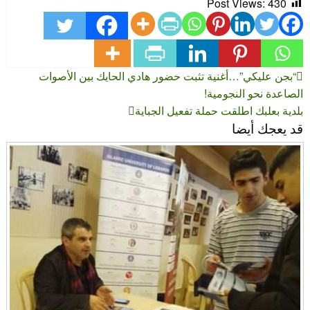
Post Views:
430
تصفّح
المقالة
“بجن عليكي”…أغنية تثبت حضور هادي الحايك بين الأصوات
السابقة
المقالات
الصاعدة نحو النجومية!
المقالة
بلدية بعلبك اطلقت حملة تفعيل الجباية
قد يعجك أيضا
التالية