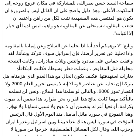
سماحة السيد حسن نصرالله، للمشاركة في مكان عروج روحه إلى
الملكوت الأعلى، وهذا دليل واضح على ان القاتل ليس بالضرورة ان
يكون هو المنتصر. هذه المشهدية تثبت لكل من راهن واعتقد ان
شعب المقاومة سيتخلى عن المقاومة هو واهم، ليس لدينا أي خيار
إلا الثبات”.
وتابع: “لا يوهمكم أحد أننا اذا تخلينا عن السلاح وعن إيماننا بالمقاومة
واذا تخلينا عن تحرير أرضنا، فإن إسرائيل سوف تتركنا وشأننا، لقد
وافقت حماس على مبادرة واثنتين وثلاث مبادرات، وكانت النتيجة
محاولة قتل المفاوض، وعملت قطر وسيطا، فكانت المكافأة
بغارات استهدفتها. فكيف يكون الحال مع هذا العدو الذي هزمناه، هل
يتركنا إن تخلينا عن عناصر قوتنا؟ إنه لا ينسى تحرير العام 2000 ولا
انتصار تموز 2006، وبالتالي لو سلمنا هذا السلاح، ونحن لن نسلمه
بالتأكيد مهما كانت نتائج هذا القرار، نحن بقرارنا هذا نضمن أننا نموت
بكرامة، أو نحيا أعزاء، ونضمن أن لا نذبح ولا تسبى نساؤنا ولا نهجّر.
وهذا النموذج في سوريا ماثل أمامنا، منذ اليوم الأول قال الرئيس
المؤقت في سوريا ليس هناك عداء بيننا وبين اسرائيل وعدونا ايران
وحزب الله، وقال لكل الفصائل الفلسطينية اخرجوا من سوريا لا