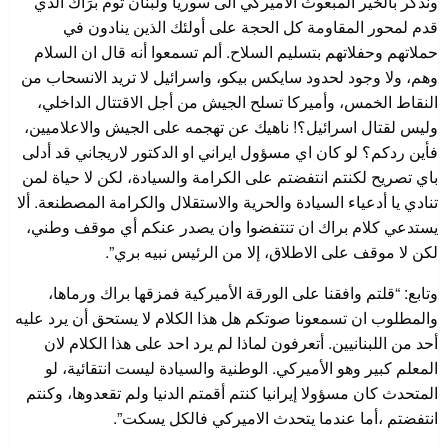
ونذكر بالخير المبعوث الاميركي الى سوريا ولبنان توم برَاك الذي
قدم لمحور المقاومة كل الحجة على أولئك الذين ينادون في
حملاتهم وحفلاتهم بتسليم السلاح. ألم تسمعوا أنه قال ان السلام
وهم، ولا وجود لحدود سايكس بيكو، واسرائيل لا تريد الانسحاب من
النقاط الخمس، وأميركا تسلح الجيش من أجل الاقتتال الداخلي،
وليس لقتال اسرائيل؟! ناهيك عن تهجمه على الجيش والاعلاميين،
فأين ردكم؟ لو كان اي مسؤول ايراني او الدكتور لاريجاني قد أدلى
باي تصريح لكنتم انتفضتم على الكرامة والسيادة، لكن لا حياة لمن
تنادي يا أدعياء السيادة والحرية والاستقلال والكرامة المصطنعة. ألا
يستدعي كلام براك ان تنتفضوا وان يصدر عنكم أي موقف وطني،
لكن لا موقف على الاطلاق، إلا من الرئيس نبيه بري”.
وتابع: “قلتم وافقنا على الورقة الأميركية فمزقها براك ورماها،
والمطلوب ان تسمعونا صوتكم هل هذا الكلام لا يستحق أن يرد عليه
أحد من اللبنانيين. أتعرفون لماذا لم يرد احد على هذا الكلام لان
المعلم كبير وهو الأميركي. الوطنية والسيادة ليست انتقائية، لو
المتحدث كان مسؤولا إيرانيا كنتم أقمتم الدنيا ولم تقعدوها، وكنتم
انتفضتم ،أما عندما يتحدث الاميركي فالكل يسكت”.