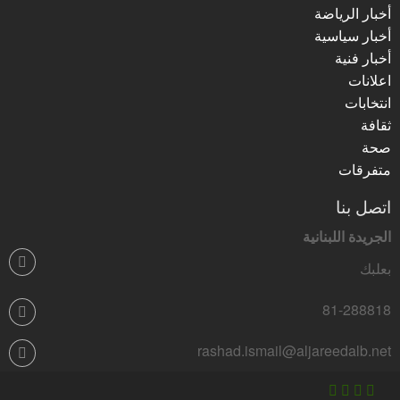
أخبار الرياضة
أخبار سياسية
أخبار فنية
اعلانات
انتخابات
ثقافة
صحة
متفرقات
اتصل بنا
الجريدة اللبنانية
بعلبك
81-288818
rashad.ismail@aljareedalb.net