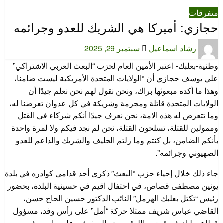
متفرقات
حجازي: أميركا هي الشريك للعدو وجرائمه
نُشر
رشاد اسماعيل
سبتمبر 29, 2025
في
وطنية-بعلبك- اعتبر الأمين العام لحزب “البعث العربي الاشتراكي”
علي يوسف حجازي أن “الولايات المتحدة الأمريكية ليست ضامنا،
وهذا ما أكده مبعوثها براك، ونحن نقول لهم نحن نعلم جيدًا أن
الولايات المتحدة قاتلة ومجرمة وشريكة في كل عدوان تعرضنا له،
وما تتعرض له هذه الامة، نحن نعرف جيدًا أنكم شركاء في القتل
وممولين للقتلة، تسلحون القتلة، نحن لم نجد فيكم ولا لمرة واحدة
بأنكم الضامن، بل كنتم وما زلتم الحليف والشريك والداعم للعدو
الصهيوني وجرائمه”.
جاء ذلك خلال إحياء حزب “البعث” ذكرى أحد قدامى كوادره في بلدة
يونين مصطفى قصاص، في احتفال اقيم في حسينية البلدة، بحضور
رئيس “تكتل بعلبك الهرمل” النائب الدكتور حسين الحاج حسن،
القاضي عباس شريف ممثلا حركة “أمل” على رأس وفد، مسؤول
قطاع بعلبك في “حزب الله” يوسف اليحفوفي على راس وفد،