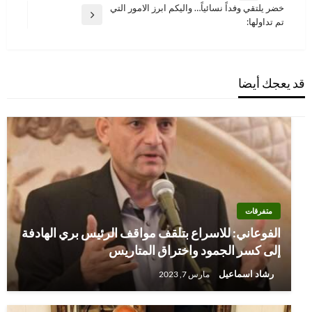
المقالات
خضر يلتقي وفداً نسائياً… واليكم ابرز الامور التي
السابقة
المقالة
تم تداولها:
التالية
قد يعجك أيضا
متفرقات
الفوعاني: للاسراع بتلقف مواقف الرئيس بري الهادفة
إلى كسر الجمود واختراق المتاريس
رشاد اسماعيل
مارس 7, 2023