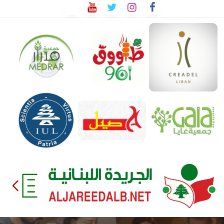
لتخطي
لى
لمحتوى
EEDALB.NET
الجريدة
اللبنانية