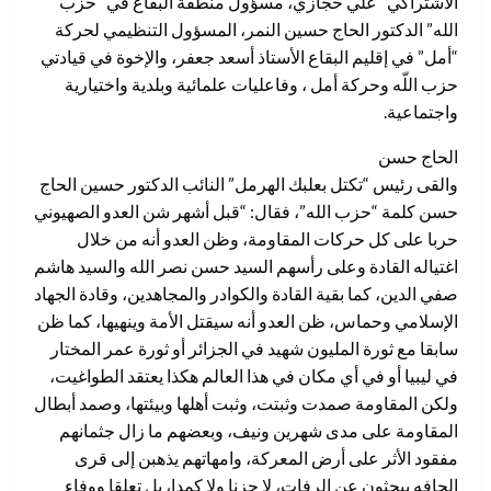
الاشتراكي” علي حجازي، مسؤول منطقة البقاع في “حزب
الله” الدكتور الحاج حسين النمر، المسؤول التنظيمي لحركة
“أمل” في إقليم البقاع الأستاذ أسعد جعفر، والإخوة في قيادتي
حزب اللّه وحركة أمل ، وفاعليات علمائية وبلدية واختيارية
واجتماعية.
الحاج حسن
والقى رئيس “تكتل بعلبك الهرمل” النائب الدكتور حسين الحاج
حسن كلمة “حزب الله”، فقال: “قبل أشهر شن العدو الصهيوني
حربا على كل حركات المقاومة، وظن العدو أنه من خلال
اغتياله القادة وعلى رأسهم السيد حسن نصر الله والسيد هاشم
صفي الدين، كما بقية القادة والكوادر والمجاهدين، وقادة الجهاد
الإسلامي وحماس، ظن العدو أنه سيقتل الأمة وينهيها، كما ظن
سابقا مع ثورة المليون شهيد في الجزائر أو ثورة عمر المختار
في ليبيا أو في أي مكان في هذا العالم هكذا يعتقد الطواغيت،
ولكن المقاومة صمدت وثبتت، وثبت أهلها وبيئتها، وصمد أبطال
المقاومة على مدى شهرين ونيف، وبعضهم ما زال جثمانهم
مفقود الأثر على أرض المعركة، وامهاتهم يذهبن إلى قرى
الحافه يبحثون عن الرفات، لا حزنا ولا كمدا، بل تعلقا ووفاء