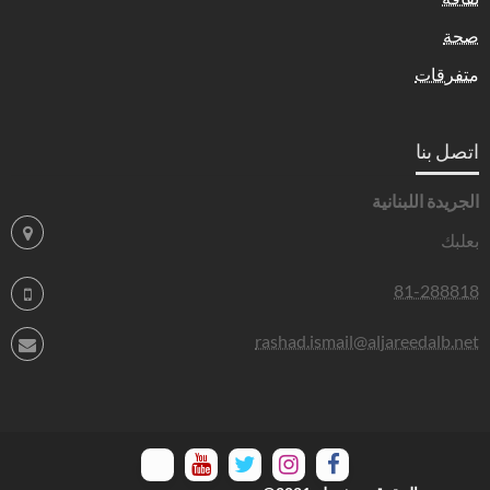
صحة
متفرقات
اتصل بنا
الجريدة اللبنانية
بعلبك
81-288818
rashad.ismail@aljareedalb.net