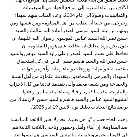
الآلاف من أبناء المدينة إلى مواقع الجهاد في السبعينيات
والثمانينيات وصولا الى عام 2024، وعاد المئات منهم شهداء
وجرحى، من حقنا أن نطلب من أهل المقاومة ومن شعبها ومن
بيئتها، من بيئة السيد موسى الصدر أعاده الله سالما، والسيد
حسن نصر الله السيد عباس الموسوي رضوان الله عليهما، ان
نقول نحن نريد لبعلبك ان تحافظ على هويتها المقاومة ان
تحافظ على قسم السيد الصدر وعلى راية السيد عباس والسيد
حسن نصر الله والسيد هاشم صفي الدين. في كل استحقاق
يتقدمنا آباء وأمهات وزوجات وأبناء وبنات وأخوة وأخوات
الشهداء والجرحى والمجاهدين، يتقدمنا علماؤنا من أهل السنة
والجماعة ومن شيعة محمد وآله، يتقدمنا قادتنا من كل الأحزاب
والتيارات، يتقدمنا كبارنا رجالا ونساء، يتقدمنا من زحفوا
لتشييع السيد عباس والسيد هاشم والسيد حسن، لان هناك من
يرصد نتائج انتخابات بعلبك يوم الاثنين 19 ايار 2025”.
وختم الحاج حسن: “يا أهل بعلبك، نحن لا نعتبر اللائحة المنافسة
ضد المقاومة، إن أبناء وأهل وجمهور وناخبي اللائحة الثانية هم
في قلوبنا ونحبهم ويحبوننا، وبالمعنى السياسي هم ليسوا ضد