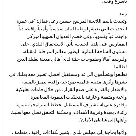
باسرع وقت”.
رعد
وتحدث باسم اللائحة المرشح حسين رعد، فقال: “في غمرة
التحديات التي يعيشها وطننا لبنان سياسياً وأمنياً واقتصادياً
واجتماعياً وتنموياً، وفي خضم العدوان الصهيو أميركي
الممارس على بلدنا الحبيب، يأتي الاستحقاق البلدي، على
مستوى الساحة اللبنانية، ليظهر معالم المرحلة المقبلة،
وليرسم آمالا وطموحات جمّة لدى أهالي مدينة بعلبك الذين
لطالما
تطلعوا ويتطلّعون الى غد ومستقبل افضل، تصير معه بعلبك في
بشرها وأثرها مدينة عالمية نموذجية راقية، تتميز بالمنعة
والاقتدار والقدرة على صنع القرار، من خلال قامات بعلبكية
واعية ومثقفة وعارفة بالتحدّيات التنموية المعاصرة
وقادرة على استشراف المستقبل بخطط استراتيجية تنموية
رائدة ، بعيدة وقريبة الاهداف، وممكنة التحقق تصل معها بعلبك
وأهلها إلى شاطئ الأمان”.
ولأنها بحاجة إلى مجلس بلدي ، يتميز بكفاءات راقية ، متعلمة ،