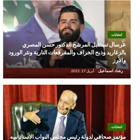
انتخابات
عرسال تستقبل المرشح الدكتور حسن المصري
بالزغاريد وذبح الخراف والمفرقعات النارية ونثر الورود
والأرز
رشاد اسماعيل
أبريل 17, 2022
انتخابات
مؤتمر صحافي لدولة رئيس مجلس النواب الاستاذ نبيه