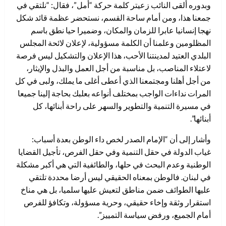
وبدوره ألقى النائب زعيتر كلمة حركة “أمل”، فقال: “نلتقي في
جمعنا هذا، ومن أمام ساحة القسم، نستحضر عظمة قائد شكل
نهجا إنسانيا عابرا للزمان والمكان، وضميرا حيا نطق باسم
المظلومين وعلمنا أن الكلمة مسؤولية، لإعلان لائحة المجلس
البلدي العتيد لمدينتنا الأحب، هذا الإعلان والتشكيل ليس فرصة
لاعتلاء المناصب، بل مناسبة من أجل العمل والبذل والإيثار،
من أجل أهلنا ومجتمعنا الذي أعطى أغلى ما يملك، ولبى في كل
المرات نداءات الواجب بمختلف أنواعه بعلبك بحاجة إلينا جميعا
في مسيرة التنمية والتطوير والسهر على راحة أبنائها، كل
أبنائها”.
وأشار إلى أن “الإمام الصدر لخص داء الوطن بعدة أسباب:
غياب الدولة في حقل التنمية وفي حقل الفرص، تأجيل القضايا
الوطنية وعدم البحث في حلها، والطائفية التي هي أكبر مشكلة
في لبنان. فالوطن بمعناه الحقيقي ليس أرضا محددة تلتقي
عليها الطوائف ضمن مناطق لتعيش عليها سلميا، بل هي مناخ
استقرار وثقة وإخاء حقيقي، وحرية مسؤولة، وتكافؤ للفرص
أمام الجميع، ورفض سياسة التمييز”.