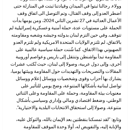
وولاء. رجالنا ثبتوا في الميدان وقيادتنا ثبتت في المنازلة حتى
اضطر العدو إلى وقف القتال، وتم التوصل الى اتفاق وقف
الأعمال العدائية في 27 تشرين الثاني 2024، ومن يومها بدأت
الحملة على مستويات عدة، حملة أمنية وعسكرية إسرائيلية لم
تتوقف. وفي حين التزم لبنان بدولته وجيشه وشعبه ومقاومته
بالاتفاق، لم تلتزم الولايات المتحدة الامريكية ولم تلتزم العدو
الصهيوني بهذا الاتفاق، كما شُنت حملة سياسية عالمية على
المقاومة تبدأ بواشنطن وتنتقل إلى باريس وعواصم أوروبية
أخرى، وإلى دول عربية، وصولا إلى لبنان، حيث تُكتب عشرات
المقالات والتصريحات والتهديدات حول المقاومة وبيئتها يوميا،
يشارك بها أحزاب وقوى وشخصيات ووسائل إعلام ووسائل
تواصل لبنانية بأشكالها المتنوعة، وضخ يومي للتأثير على
معنويات بيئة المقاومة، وحملة على المقاومة وعلى الثنائي
الوطني، وضغط اقتصادي ومالي وإداري وسياسي بأشكال
متنوعة، وصولا إلى استحقاق الانتخابات البلدية والاختيارية”.
وتابع: “لقد تمسكنا بنقطتين بعد الإيمان بالله، والتوكل عليه،
والإنابة إليه، والتفويض له، أولا وحدة الموقف للمقاومة