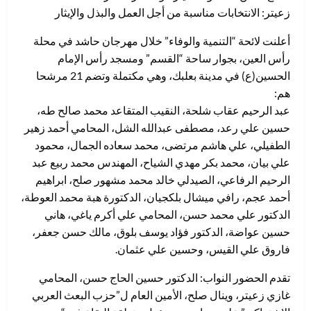
زعيتر: الانتخابات مناسبة من أجل العمل والبذل والإيثار
أعلنت لائحة “التنمية والوفاء” خلال مهرجان حاشد في محلة
رأس العين، بجوار ساحة “القسم” ومسجد رأس الإمام
الحسين(ع) في مدينة بعلبك، وهي مكتملة وتضم 21 مرشحا
هم:
عبد الرحيم عقاب شلحة، النقيب المتقاعد محمد صالح طه،
حسين علي رعد، مصطفى عبدالله الشل، المحامي أحمد زهير
الطفيلي، علي هاشم مرتضى، محمد سعاده الجمال، محمود
علي بيان، محمد بكر مهدي الشياح، المهندس محمد ربيع عبد
الرحيم الرفاعي، الصيدلي خالد محمد مشهور صلح، ابراهيم
أحمد عجم، رافي ميشال بلكجيان، الدكتورة هبة محمد العوطة،
الدكتور علي محمد حسن، المحامي علي أكرم ياغي، هاني
حسين عواضة، الدكتور فؤاد يوسف بلوق، مالك حسن جعفر،
فاروق علي القيس، وحسين علي عثمان.
تقدم الحضور النواب: الدكتور حسين الحاج حسن، المحامي
غازي زعيتر، وينال صلح، الأمين العام ل”حزب البعث العربي