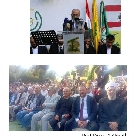
Post Views:
1٬465