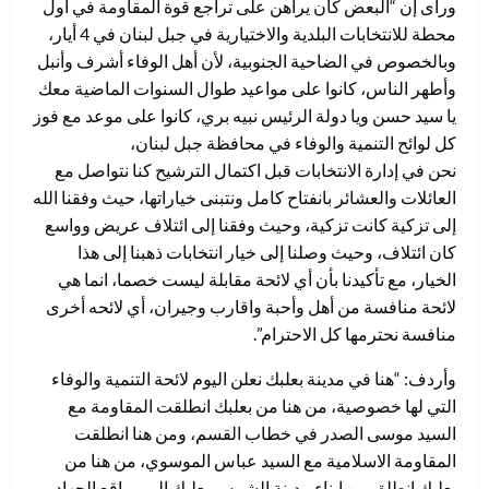
ورأى إن “البعض كان يراهن على تراجع قوة المقاومة في أول
محطة للانتخابات البلدية والاختيارية في جبل لبنان في 4 أيار،
وبالخصوص في الضاحية الجنوبية، لأن أهل الوفاء أشرف وأنبل
وأطهر الناس، كانوا على مواعيد طوال السنوات الماضية معك
يا سيد حسن ويا دولة الرئيس نبيه بري، كانوا على موعد مع فوز
كل لوائح التنمية والوفاء في محافظة جبل لبنان،
نحن في إدارة الانتخابات قبل اكتمال الترشيح كنا نتواصل مع
العائلات والعشائر بانفتاح كامل ونتبنى خياراتها، حيث وفقنا الله
إلى تزكية كانت تزكية، وحيث وفقنا إلى ائتلاف عريض وواسع
كان ائتلاف، وحيث وصلنا إلى خيار انتخابات ذهبنا إلى هذا
الخيار، مع تأكيدنا بأن أي لائحة مقابلة ليست خصما، انما هي
لائحة منافسة من أهل وأحبة واقارب وجيران، أي لائحه أخرى
منافسة نحترمها كل الاحترام”.
وأردف: “هنا في مدينة بعلبك نعلن اليوم لائحة التنمية والوفاء
التي لها خصوصية، من هنا من بعلبك انطلقت المقاومة مع
السيد موسى الصدر في خطاب القسم، ومن هنا انطلقت
المقاومة الاسلامية مع السيد عباس الموسوي، من هنا من
بعلبك انطلق من ابناء مدينة الشمس بعلبك إلى مواقع الجهاد