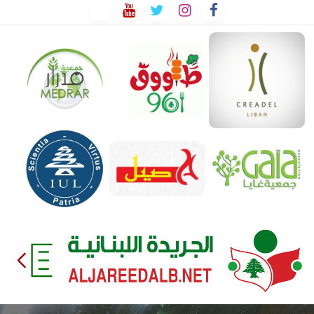
لتخطي
لى
لمحتوى
EEDALB.NET
الجريدة
اللبنانية