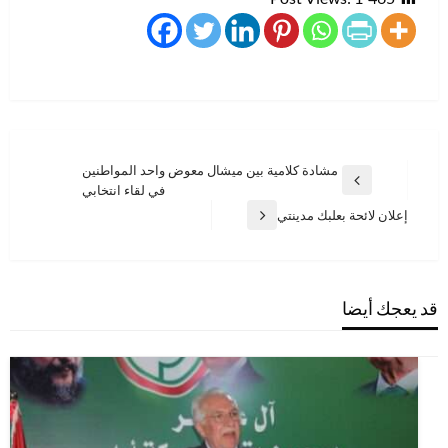
تصفّح
مشادة كلامية بين ميشال معوض واحد المواطنين
المقالة
في لقاء انتخابي
المقالات
السابقة
إعلان لائحة بعلبك مدينتي
المقالة
التالية
قد يعجك أيضا