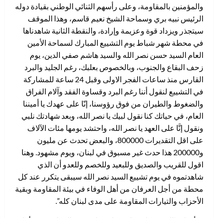
والمؤمنين بالمقاومة، وعلى رأسهم الثنائي الوطني بقيادة دوله
الرئيس نبيه بري وسماحة الشيخ نعيم قاسم، وهذا الموقف
سيتجذر ويزداد قوة وعزيمة وإرادة، والنقطة الثانية شاهدناها
في محطة شهر شباط يوم التشييع المبارك لسماحة الأمين
العام السيد حسن نصر الله والسيد هاشم صفي الدين، يوم
زحف البقاع والجنوب، وبالخصوص بعلبك، رغم الجليد والبرد
القارس منذ ساعات الفجر الاولى وقبل 24 ساعة للمشاركة
في التشييع لنقول أننا رغم البرد وقساوة الفقد وآلام الفراق
والضغوط والطيران من فوق رؤوسنا، إنّا على عهدك يا أميننا
العام، في حياتك كنا نقول لبيك يا نصر الله، وبعد شهادتك نلبي
ونقول إنَّا على العهد يا نصر الله، واحتشد يومها مئات الآلاف
على اقل التقديرات 800000، والبعض تحدث عن مليون
و200000 هذا حدث غير مسبوق في لبنان، ويوم مشهود. وهنا
اقول للقريب والصديق وللبعيد وللخصم وللعدو أن الذي
شاهدتموه في يوم تشييع السيد نصر الله سيبقى يتكرر عند كل
محطة من أجل العرفان من أهل الوفاء في بيئة المقاومة وبقية
الأحزاب والتيارات المقاومة على مدى لبنان كله”.