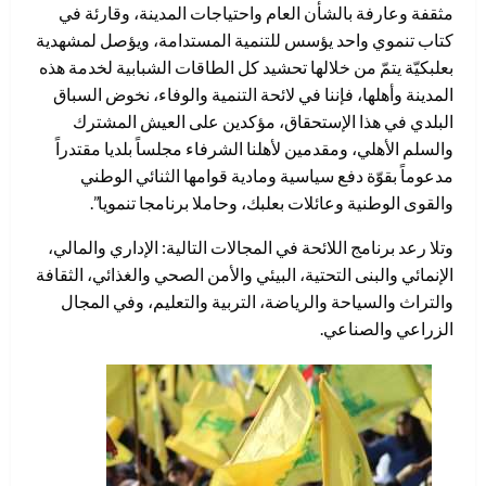
مثقفة وعارفة بالشأن العام واحتياجات المدينة، وقارئة في
كتاب تنموي واحد يؤسس للتنمية المستدامة، ويؤصل لمشهدية
بعلبكيّة يتمّ من خلالها تحشيد كل الطاقات الشبابية لخدمة هذه
المدينة وأهلها، فإننا في لائحة التنمية والوفاء، نخوض السباق
البلدي في هذا الإستحقاق، مؤكدين على العيش المشترك
والسلم الأهلي، ومقدمين لأهلنا الشرفاء مجلساً بلديا مقتدراً
مدعوماً بقوّة دفع سياسية ومادية قوامها الثنائي الوطني
والقوى الوطنية وعائلات بعلبك، وحاملا برنامجا تنمويا”.
وتلا رعد برنامج اللائحة في المجالات التالية: الإداري والمالي،
الإنمائي والبنى التحتية، البيئي والأمن الصحي والغذائي، الثقافة
والتراث والسياحة والرياضة، التربية والتعليم، وفي المجال
الزراعي والصناعي.