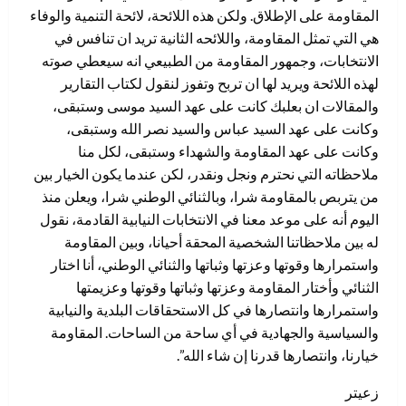
المقاومة على الإطلاق. ولكن هذه اللائحة، لائحة التنمية والوفاء
هي التي تمثل المقاومة، واللائحه الثانية تريد ان تنافس في
الانتخابات، وجمهور المقاومة من الطبيعي انه سيعطي صوته
لهذه اللائحة ويريد لها ان تربح وتفوز لنقول لكتاب التقارير
والمقالات ان بعلبك كانت على عهد السيد موسى وستبقى،
وكانت على عهد السيد عباس والسيد نصر الله وستبقى،
وكانت على عهد المقاومة والشهداء وستبقى، لكل منا
ملاحظاته التي نحترم ونجل ونقدر، لكن عندما يكون الخيار بين
من يتربص بالمقاومة شرا، وبالثنائي الوطني شرا، ويعلن منذ
اليوم أنه على موعد معنا في الانتخابات النيابية القادمة، نقول
له بين ملاحظاتنا الشخصية المحقة أحيانا، وبين المقاومة
واستمرارها وقوتها وعزتها وثباتها والثنائي الوطني، أنا اختار
الثنائي وأختار المقاومة وعزتها وثباتها وقوتها وعزيمتها
واستمرارها وانتصارها في كل الاستحقاقات البلدية والنيابية
والسياسية والجهادية في أي ساحة من الساحات. المقاومة
خيارنا، وانتصارها قدرنا إن شاء الله”.
زعيتر