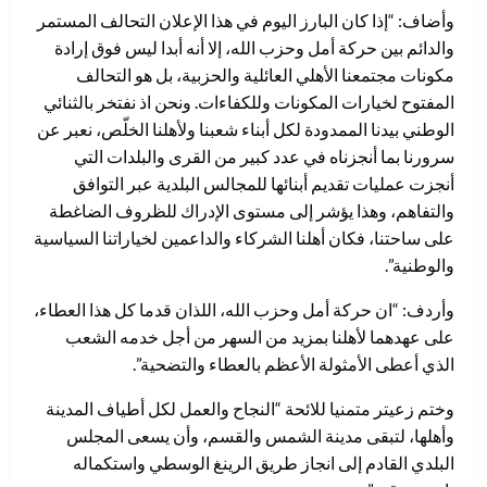
وأضاف: “إذا كان البارز اليوم في هذا الإعلان التحالف المستمر
والدائم بين حركة أمل وحزب الله، إلا أنه أبدا ليس فوق إرادة
مكونات مجتمعنا الأهلي العائلية والحزبية، بل هو التحالف
المفتوح لخيارات المكونات وللكفاءات. ونحن اذ نفتخر بالثنائي
الوطني بيدنا الممدودة لكل أبناء شعبنا ولأهلنا الخلّص، نعبر عن
سرورنا بما أنجزناه في عدد كبير من القرى والبلدات التي
أنجزت عمليات تقديم أبنائها للمجالس البلدية عبر التوافق
والتفاهم، وهذا يؤشر إلى مستوى الإدراك للظروف الضاغطة
على ساحتنا، فكان أهلنا الشركاء والداعمين لخياراتنا السياسية
والوطنية”.
وأردف: “ان حركة أمل وحزب الله، اللذان قدما كل هذا العطاء،
على عهدهما لأهلنا بمزيد من السهر من أجل خدمه الشعب
الذي أعطى الأمثولة الأعظم بالعطاء والتضحية”.
وختم زعيتر متمنيا للائحة “النجاح والعمل لكل أطياف المدينة
وأهلها، لتبقى مدينة الشمس والقسم، وأن يسعى المجلس
البلدي القادم إلى انجاز طريق الرينغ الوسطي واستكماله