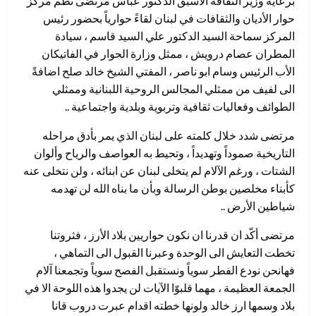
برعاية وزير الثقافة الأسبق الدكتور عباس مرتضى نظم مركز
حوار الأديان والثقافات في لبنان لقاءً حوارياً بحضور رئيس
المركز سماحة السيد الدكتور علي السيد قاسم ، سيادة
المطران عصام درويش ، ممثل وزارة الحوار في الفاتيكان
الأب الرئيس وسام ابو ناصر ، المفتي الشيخ خالد صلح اضافةً
الى لفيف من ممثلي المجالس الروحية اللبنانية وممثلي
الطوائف وفعاليات ثقافية وتربوية وبلدية واجتماعية ..
مرتضى شدد خلال كلمته على لبنان الذي يمر بأدق مراحله
التاريخية صموداً وتهديداً ، وتحيط به العواصف والرياح وألوان
الشتات ، ورغم الآلام لم يتخلى لبنان عن ابنائه ، ولن نتخلى عنه
كأبناء مخلصين بوطن الرسالة وبأن ما بناه الله لن تهدمه
شياطين الأرض ..
مرتضى أكّد ان قدرنا ان نكون حواريين بلاد الأرز ، فثروتنا
تخطت التعايش الى الوحدة وعبرنا القبول الى التماهي ،
فهانحن نودع الفطر سوياً ونستقبل الفصح سوياً وتجمعنا آلام
الجمعة العظيمة ، مهما قلبوّا الآيات لن يجدوا هذه اللوحة الا في
بلاد وسمها ارز خالد ولونها خطته اقدام عبرت دروب قانا