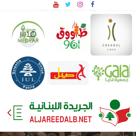
لتخطي
لى
لمحتوى
EEDALB.NET
الجريدة
اللبنانية