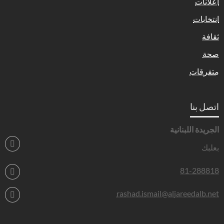
اعلانات
انتخابات
ثقافة
صحة
متفرقات
اتصل بنا
الجريدة اللبنانية
بعلبك
81-288818
rashad.ismail@aljareedalb.net