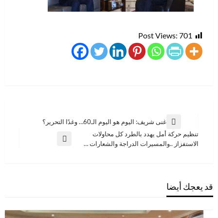
Post Views:
701
تصفّح
غنى شريف: اليوم هو اليوم الـ60… وغدًا التحرير؟
المقالة
المقالات
تنظيم حركة أمل يهدد بالطرد كل محاولات
السابقة
المقالة
الاستفزاز ..والمسيرات الدراجة والشعارات …
التالية
قد يعجك أيضا