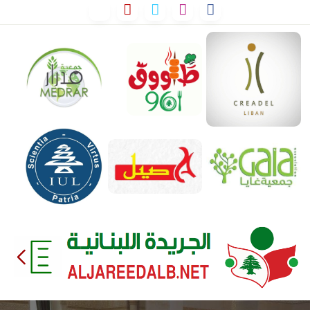
لتخطي
لى
لمحتوى
EEDALB.NET
الجريدة
اللبنانية