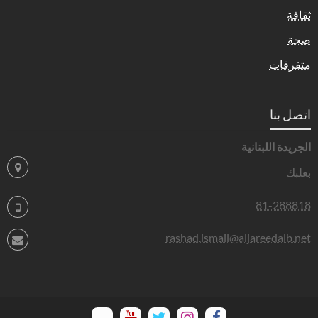
ثقافة
صحة
متفرقات
اتصل بنا
الجريدة اللبنانية
بعلبك
81-288818
rashad.ismail@aljareedalb.net