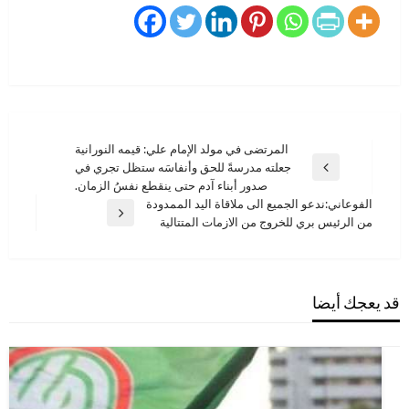
تصفّح
المرتضى في مولد الإمام علي: ‏قيمه النورانية
جعلته مدرسةً للحق وأنفاسَه ستظل تجري في
المقالات
المقالة
صدور أبناء آدم حتى ينقطع نفسُ الزمان.
السابقة
الفوعاني:ندعو الجميع الى ملاقاة اليد الممدودة
المقالة
من الرئيس بري للخروج من الازمات المتتالية
التالية
قد يعجك أيضا