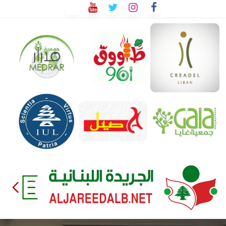
لتخطي
لى
لمحتوى
EEDALB.NET
الجريدة
اللبنانية