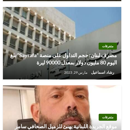
متفرقات
مصرف لبنان: حجم التداول على منصة “Sayrafa” بلغ
اليوم 80 مليون دولار بمعدل 90000 ليرة
رشاد اسماعيل
مارس 29, 2023
متفرقات
موقع الجريدة اللبنانية يهنئ للزميل الصحافي سامر