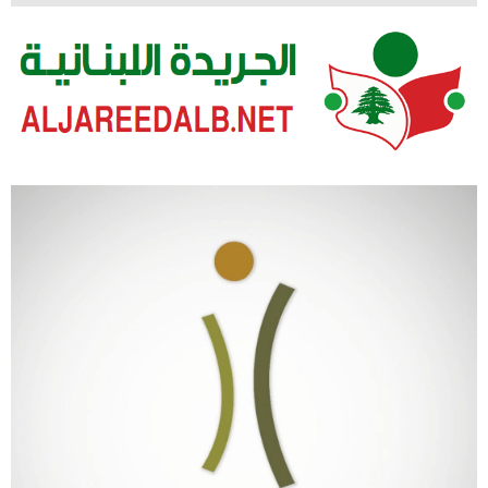
لتخطي
لى
لمحتوى
الجريدة اللبنانية
ALJAREEDALB.NET