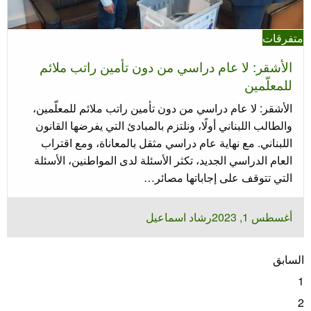
متفرقات
الأشقر: لا عام دراسي من دون تأمين راتب ملائم
للمعلّمين
الأشقر: لا عام دراسي من دون تأمين راتب ملائم للمعلّمين،
والطالب اللبناني أولًا، ونلتزم بالمبادئ التي يفرضها القانون
اللبناني. مع نهاية عام دراسي مثقل بالمعاناة، ومع اقتراب
العام الدراسي الجديد، تكثر الأسئلة لدى المواطنين، الأسئلة
التي تتوقف على إجاباتها مصائر…
نُشر
أغسطس 1, 2023
رشاد اسماعيل
في
عدد
السابق
فحات
1
لمقالات
2