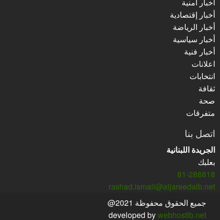
أخبار أمنية
أخبار إقتصادية
أخبار الرياضة
أخبار سياسية
أخبار فنية
اعلانات
انتخابات
ثقافة
صحة
متفرقات
اتصل بنا
الجريدة اللبنانية
بعلبك
81-288818
rashad.ismail@aljareedalb.net
جميع الحقوق محفوظة 2021@
developed by
webhostlb.net