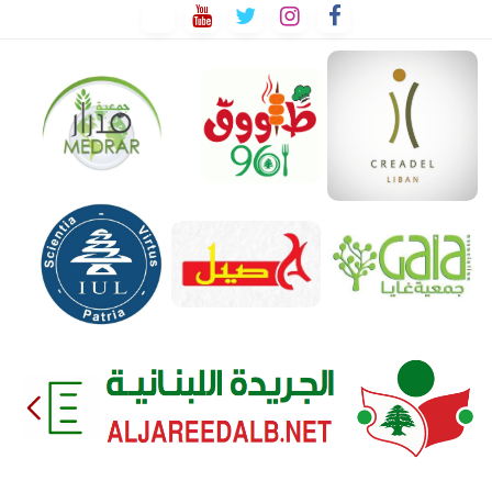
لتخطي
لى
لمحتوى
EEDALB.NET
الجريدة
اللبنانية