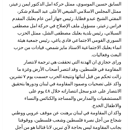
السابق حسين الموسوي، ممثل حركة امل الدكتور ايمن زعيتر،
ممثل المجلس الاسلامي الشيعي الأعلى عبد السلام شكر،
المفتي الشيخ عبدو قطايا، رئيس جهاز أمن عام بعلبك المقدم
فراس زعيتر، مسؤول ملف الإصلاح في حركة امل مصطفى
السبلاني، رئيس بلدية بعلبك مصطفى الشل، ممثل الحزب
السوري القومي الاجتماعي فادي ياغي، رئيس جمعية هيئة
انماء بعلبك الاجتماعية الاستاذ مايز شمص، قيادات من حزب
البعث وفعاليات.
وراى حجازي ان الهدنة التي تحققت هي ترجمة لانتصار
المقاومة في فلسطين، وقد انتصر أصحاب الأرض وغزة ما
زالت تحكم من قبل أبنائها ونتيجة الحرب حسمت يوم ٧ تشرين.
واكد على تضحيات وصمود المقاومة في لبنان ودورها بتحقيق
الانتصار على عدو سجل انتصاراته خلال ٤٨ يوم على
المستشفيات والمدارس والمساجد والكنائس والنساء
والاطفال الخدج.
واكد ان المقاومة في لبنان برهنت عن موقف عروبي ووطني
شجاع من أجل نصرة فلسطين وشعب فلسطين، ووقوفنا
بجانب المقاومة ليس بحاجة لأي تبرير، لانا قتالنا هو من أجل