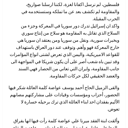
فلسطين، لم نرسل اكفانا لغزة، لكننا ارسلنا صواريخ،
والمقاومة لم تكشف بعد عن ما تملكه وستستخدمه في
الحرب المقبلة.
واكد ان إسرائيل تدرك دور سوريا في المعركة وجزء من
السلاح الذي تقاتل به المقاومة هو سلاح من إنتاج سوري
وبخبرات سورية، ونقل من سوريا ومن يعتقد ان سوريا هي
خارج المعركة فهو وأهم. وتوقف عند دور العراق باستهداف
للقواعد الاميريكية، واليمن الذي تعرض لشتى انواع المؤامرات
وقد تبين باه شعب أصر على أن يكون شريكا في المواجهة الى
جانب المقاومة، وايران التي تعاني من الحصار فهي السند
والعضد الحقيقي لكل حركات المقاومة.
والقى الزميل الحاج أحمد يوسف عواضة كلمة العائلة شكر فيها
الحضور، أحزاب ومؤسسات وقيادات على مشاركتهم مصابهم
الأليم بفقدان احد ابناء العائلة الذي ترك برحيله خسارة لا
تعوض.
وألقت ابنة الفقد ميرنا علي عواضة كلمة رأت فيها انها بفراق
والدها علي عادل عواضة لم يعد للحياة طعم، وعاهدت البقاء