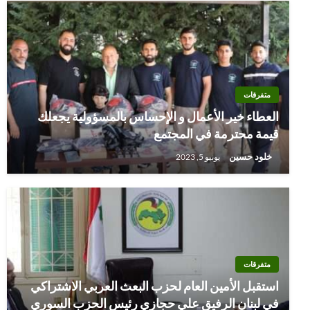
متفرقات
العطاء خير الأعمال و الإحساس بالمسؤولية يجعلك
قيمة محترمة في المجتمع
خلود حسين
يونيو 5, 2023
متفرقات
استقبل الأمين العام لحزب البعث العربي الاشتراكي
في لبنان الرفيق علي حجازي رئيس الحزب السوري