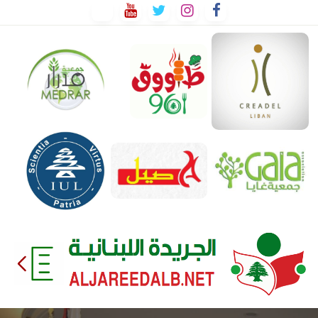
لتخطي
لى
لمحتوى
EEDALB.NET
الجريدة
اللبنانية