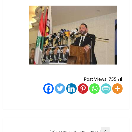
Post Views:
755
تصفّح
المرتضى ينعي عباس محمد رعد: